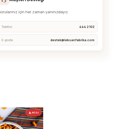
Sorularınız için her zaman yanınızdayız.
Telefon
444 2 102
E-posta
destek@lebsanfabrika.com
ACILI