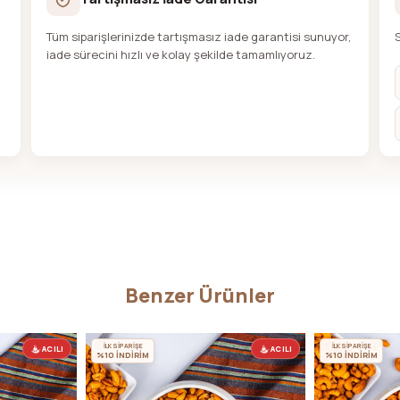
Tüm siparişlerinizde tartışmasız iade garantisi sunuyor,
iade sürecini hızlı ve kolay şekilde tamamlıyoruz.
Benzer Ürünler
İLK SİPARİŞE
İLK SİPARİŞE
ACILI
ACILI
%10 İNDİRİM
%10 İNDİRİM