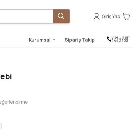
Giriş Yap
Bize Ulaşın
Kurumsal
Sipariş Takip
444 2 102
lebi
eğerlendirme