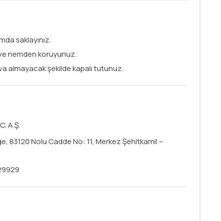
mda saklayınız.
 ve nemden koruyunuz.
va almayacak şekilde kapalı tutunuz.
. A.Ş.
ge, 83120 Nolu Cadde No: 11, Merkez Şehitkamil –
29929