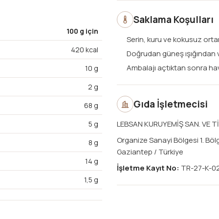
Saklama Koşulları
100 g için
Serin, kuru ve kokusuz orta
420 kcal
Doğrudan güneş ışığından
Ambalajı açtıktan sonra ha
10 g
2 g
Gıda İşletmecisi
68 g
LEBSAN KURUYEMİŞ SAN. VE TİC
5 g
Organize Sanayi Bölgesi 1. Böl
8 g
Gaziantep / Türkiye
14 g
İşletme Kayıt No:
TR-27-K-0
1,5 g