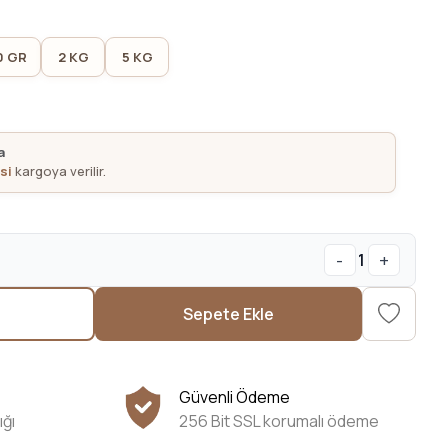
0 GR
2 KG
5 KG
a
si
kargoya verilir.
-
+
1
Sepete Ekle
Güvenli Ödeme
ığı
256 Bit SSL korumalı ödeme