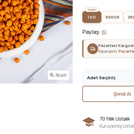
1 KG
500GR
25
Paylaş
:
Pazartesi Kargod
Siparişiniz
Pazarte
Büyüt
Adet Seçiniz
Şimdi Al
70 Yıllık Ustalık
Kuruyemiş Ustal