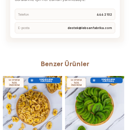
Telefon
444 2 102
E-posta
destek@lebsanfabrika.com
Benzer Ürünler
DONDURULARAK
DONDURULARAK
İLK SİPARİŞE
İLK SİPARİŞE
KURUTULMUŞ
KURUTULMUŞ
%10
%10
İNDİRİM
İNDİRİM