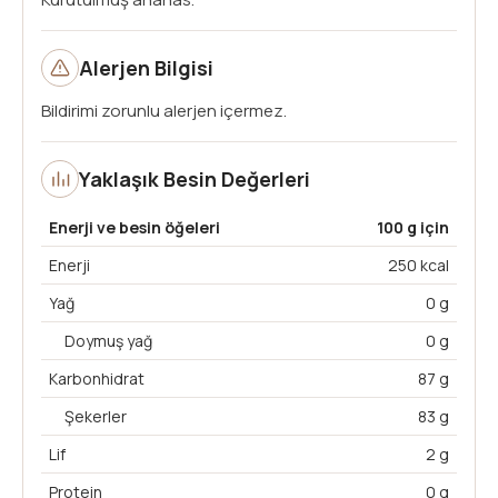
Alerjen Bilgisi
Bildirimi zorunlu alerjen içermez.
Yaklaşık Besin Değerleri
Enerji ve besin öğeleri
100 g için
Enerji
250 kcal
Yağ
0 g
Doymuş yağ
0 g
Karbonhidrat
87 g
Şekerler
83 g
Lif
2 g
Protein
0 g