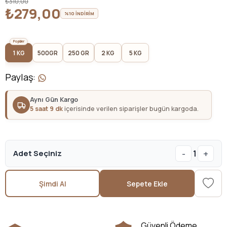
₺310,00
₺279,00
%10 İNDİRİM
1 KG
500GR
250 GR
2 KG
5 KG
Paylaş
:
Aynı Gün Kargo
5 saat 9 dk
içerisinde verilen siparişler bugün kargoda.
-
+
Adet Seçiniz
1
Şimdi Al
Sepete Ekle
Güvenli Ödeme