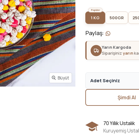
1 KG
500GR
25
Paylaş
:
Yarın Kargoda
Siparişiniz
yarın
kar
Büyüt
Adet Seçiniz
Şimdi Al
70 Yıllık Ustalık
Kuruyemiş Ustal