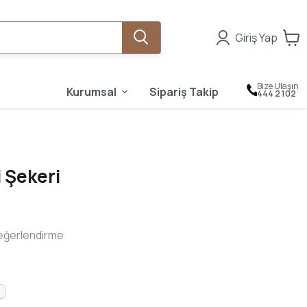
Giriş Yap
Bize Ulaşın
Kurumsal
Sipariş Takip
444 2 102
i Şekeri
eğerlendirme
M