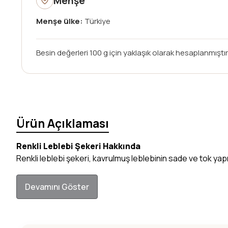
Menşe
Menşe ülke:
Türkiye
Besin değerleri 100 g için yaklaşık olarak hesaplanmıştır;
Ürün Açıklaması
Renkli Leblebi Şekeri Hakkında
Renkli leblebi şekeri, kavrulmuş leblebinin sade ve tok yapı
Devamını Göster