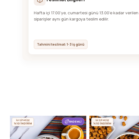
Hafta içi 17.00’ye, cumartesi günü 13.00’e kadar verilen
siparişler aynı gün kargoya teslim edilir.
Tahmini teslimat: 1-3 iş günü
İLK SİPARİŞE
İLK SİPARİŞE
BADEMLİ
%10 İNDİRİM
%10 İNDİRİM