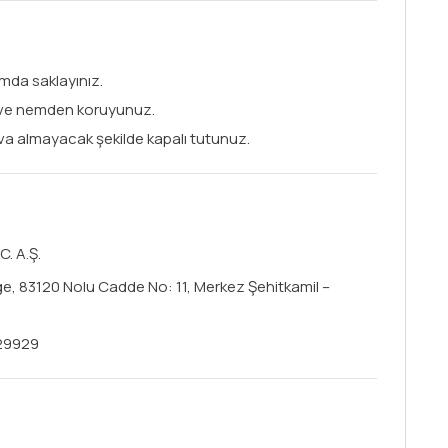
mda saklayınız.
 ve nemden koruyunuz.
va almayacak şekilde kapalı tutunuz.
. A.Ş.
ge, 83120 Nolu Cadde No: 11, Merkez Şehitkamil –
29929