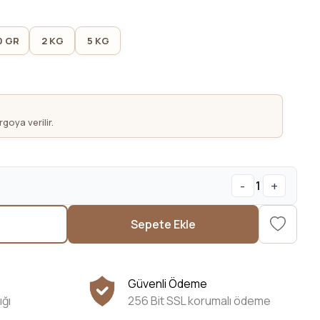
0 GR
2 KG
5 KG
goya verilir.
-
+
1
Sepete Ekle
Güvenli Ödeme
ığı
256 Bit SSL korumalı ödeme