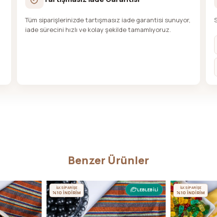
Tüm siparişlerinizde tartışmasız iade garantisi sunuyor,
iade sürecini hızlı ve kolay şekilde tamamlıyoruz.
Benzer Ürünler
İLK SİPARİŞE
İLK SİPARİŞE
LEBLEBİLİ
%10 İNDİRİM
%10 İNDİRİM