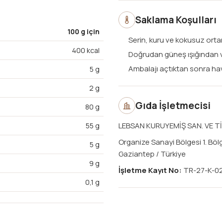
Saklama Koşulları
100 g için
Serin, kuru ve kokusuz orta
400 kcal
Doğrudan güneş ışığından
Ambalajı açtıktan sonra ha
5 g
2 g
Gıda İşletmecisi
80 g
LEBSAN KURUYEMİŞ SAN. VE TİC
55 g
Organize Sanayi Bölgesi 1. Böl
5 g
Gaziantep / Türkiye
9 g
İşletme Kayıt No:
TR-27-K-0
0,1 g