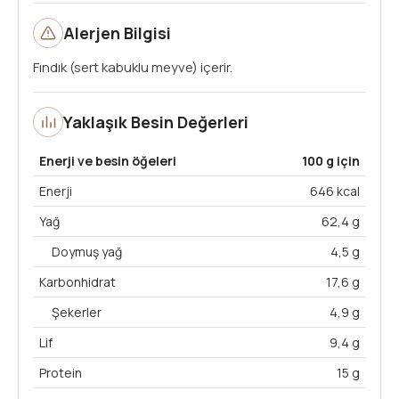
Alerjen Bilgisi
Fındık (sert kabuklu meyve) içerir.
Yaklaşık Besin Değerleri
Enerji ve besin öğeleri
100 g için
Enerji
646 kcal
Yağ
62,4 g
Doymuş yağ
4,5 g
Karbonhidrat
17,6 g
Şekerler
4,9 g
Lif
9,4 g
Protein
15 g