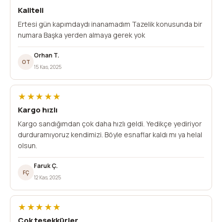
Kaliteli
Ertesi gün kapımdaydı inanamadım Tazelik konusunda bir
numara Başka yerden almaya gerek yok
Orhan T.
OT
15 Kas, 2025
★★★★★
Kargo hızlı
Kargo sandığımdan çok daha hızlı geldi. Yedikçe yediriyor
durduramıyoruz kendimizi. Böyle esnaflar kaldı mı ya helal
olsun.
Faruk Ç.
FÇ
12 Kas, 2025
★★★★★
Çok teşekkürler