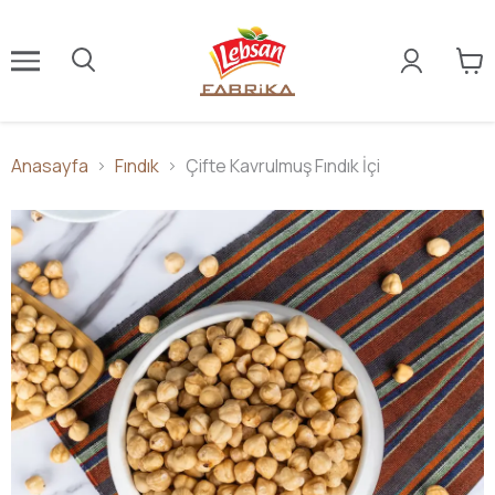
Anasayfa
Fındık
Çifte Kavrulmuş Fındık İçi