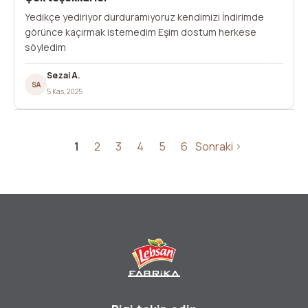
Yedikçe yediriyor durduramıyoruz kendimizi İndirimde
görünce kaçırmak istemedim Eşim dostum herkese
söyledim
Sezai A.
SA
5 Kas, 2025
1
2
3
4
5
6
Sonraki