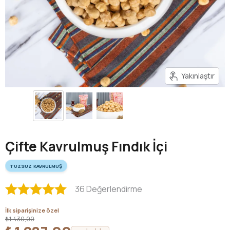
Yakınlaştır
Çifte Kavrulmuş Fındık İçi
TUZSUZ KAVRULMUŞ
36 Değerlendirme
İlk siparişinize özel
₺1.430,00