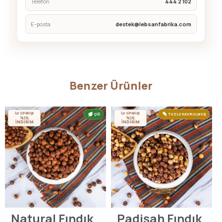
Telefon
444 2 102
E-posta
destek@lebsanfabrika.com
Benzer Ürünler
İLK SİPARİŞE
İLK SİPARİŞE
ÇİĞ
TUZLU KAVRULMUŞ
%10
%10
İNDİRİM
İNDİRİM
Natural Fındık
Padişah Fındık