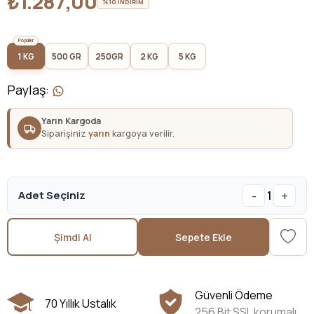
₺1.287,00
%10 İNDİRİM
1 KG
500 GR
250GR
2 KG
5 KG
Paylaş
:
Yarın Kargoda
Siparişiniz
yarın
kargoya verilir.
-
+
Adet Seçiniz
1
Şimdi Al
Sepete Ekle
Güvenli Ödeme
70 Yıllık Ustalık
256 Bit SSL korumalı