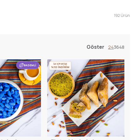
192
Ürün
Göster
24
36
48
İLK SİPARİŞE
BADEMLİ
%10 İNDİRİM