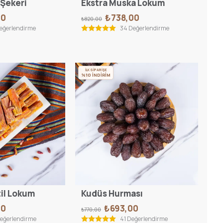
Şekeri
Ekstra Muska Lokum
00
₺738,00
₺820,00
eğerlendirme
34 Değerlendirme
İLK SİPARİŞE
%10 İNDİRİM
til Lokum
Kudüs Hurması
00
₺693,00
₺770,00
eğerlendirme
41 Değerlendirme