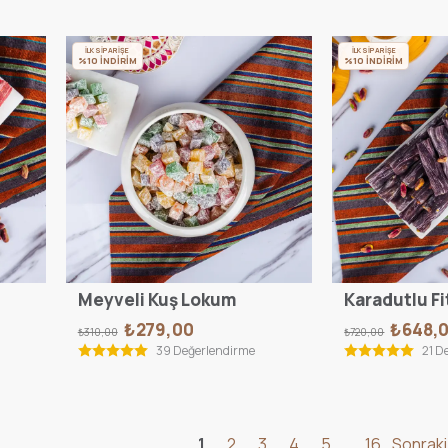
İLK SİPARİŞE
İLK SİPARİŞE
%10 İNDİRİM
%10 İNDİRİM
Meyveli Kuş Lokum
Karadutlu Fi
₺279,00
₺648,
₺310,00
₺720,00
39 Değerlendirme
21 D
1
2
3
4
5
16
Sonraki