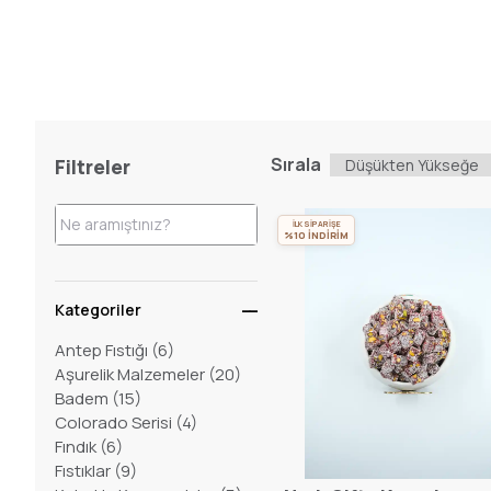
Sırala
Filtreler
İLK SİPARİŞE
%10 İNDİRİM
Kategoriler
Antep Fıstığı
(
6
)
Aşurelik Malzemeler
(
20
)
Badem
(
15
)
Colorado Serisi
(
4
)
Fındık
(
6
)
Fıstıklar
(
9
)