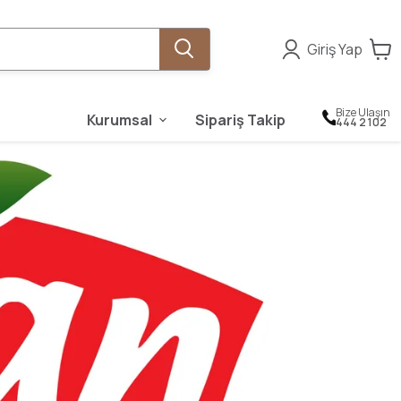
Giriş Yap
Bize Ulaşın
Kurumsal
Sipariş Takip
444 2 102