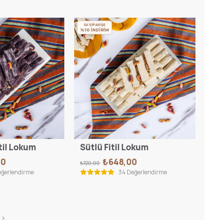
İLK SİPARİŞE
%10 İNDİRİM
til Lokum
Sütlü Fitil Lokum
00
₺648,00
₺720,00
eğerlendirme
34 Değerlendirme