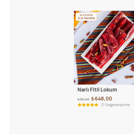
İLK SİPARİŞE
%10 İNDİRİM
Narlı Fitil Lokum
₺648,00
₺720,00
37 Değerlendirme