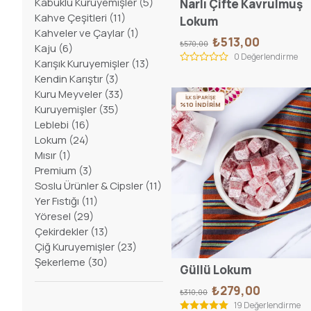
Kabuklu Kuruyemişler
(
5
)
Narlı Çifte Kavrulmuş
Kahve Çeşitleri
(
11
)
Lokum
Kahveler ve Çaylar
(
1
)
₺513,00
₺570,00
Kaju
(
6
)
0 Değerlendirme
Karışık Kuruyemişler
(
13
)
Kendin Karıştır
(
3
)
Kuru Meyveler
(
33
)
İLK SİPARİŞE
%10 İNDİRİM
Kuruyemişler
(
35
)
Leblebi
(
16
)
Lokum
(
24
)
Mısır
(
1
)
Premium
(
3
)
Soslu Ürünler & Cipsler
(
11
)
Yer Fıstığı
(
11
)
Yöresel
(
29
)
Çekirdekler
(
13
)
Çiğ Kuruyemişler
(
23
)
Şekerleme
(
30
)
Güllü Lokum
₺279,00
₺310,00
19 Değerlendirme