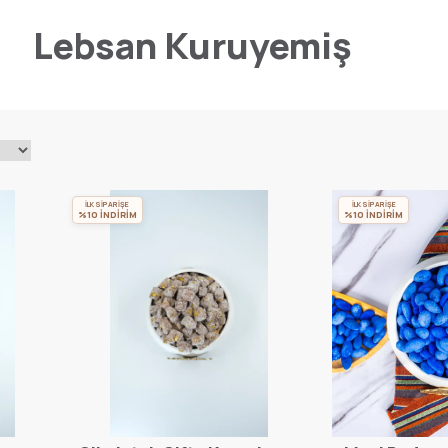
Lebsan Kuruyemiş
İLK SİPARİŞE
İLK SİPARİŞE
%10 İNDİRİM
%10 İNDİRİM