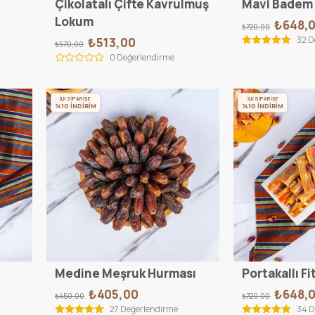
Çikolatalı Çifte Kavrulmuş
Mavi Badem 
Lokum
₺648,
₺720,00
32 D
₺513,00
₺570,00
0 Değerlendirme
İLK SİPARİŞE
İLK SİPARİŞE
%10 İNDİRİM
%10 İNDİRİM
Medine Meşruk Hurması
Portakallı Fi
₺405,00
₺648,
₺450,00
₺720,00
27 Değerlendirme
34 D