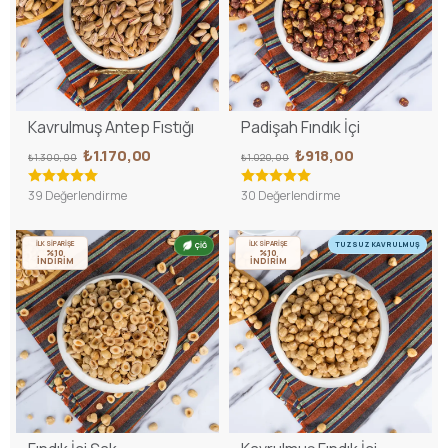
Kavrulmuş Antep Fıstığı
Padişah Fındık İçi
₺1.170,00
₺918,00
₺1.300,00
₺1.020,00
39 Değerlendirme
30 Değerlendirme
İLK SİPARİŞE
İLK SİPARİŞE
TUZSUZ KAVRULMUŞ
ÇİĞ
%10
%10
İNDİRİM
İNDİRİM