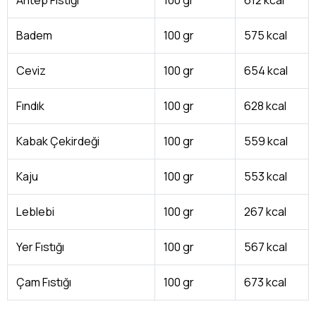
Antep Fıstığı
100 gr
612 kcal
Badem
100 gr
575 kcal
Ceviz
100 gr
654 kcal
Fındık
100 gr
628 kcal
Kabak Çekirdeği
100 gr
559 kcal
Kaju
100 gr
553 kcal
Leblebi
100 gr
267 kcal
Yer Fıstığı
100 gr
567 kcal
Çam Fıstığı
100 gr
673 kcal