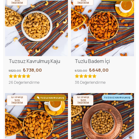
%10
%10
İNDİRİM
İNDİRİM
Tuzsuz Kavrulmuş Kaju
Tuzlu Badem İçi
₺738,00
₺648,00
₺820,00
₺720,00
26 Değerlendirme
38 Değerlendirme
İLK SİPARİŞE
İLK SİPARİŞE
TUZSUZ KAVRULMUŞ
TUZLU KAVRULMUŞ
%10
%10
İNDİRİM
İNDİRİM