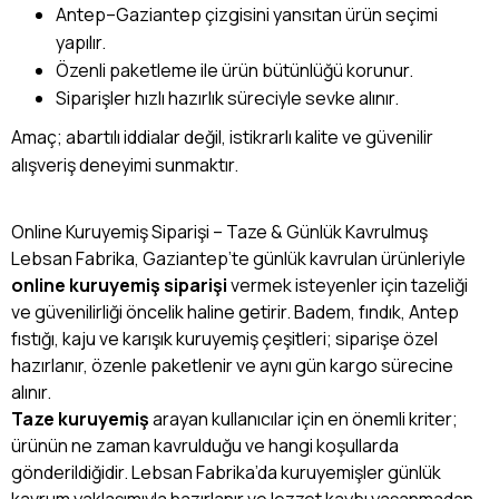
Antep–Gaziantep çizgisini yansıtan ürün seçimi
yapılır.
Özenli paketleme ile ürün bütünlüğü korunur.
Siparişler hızlı hazırlık süreciyle sevke alınır.
Amaç; abartılı iddialar değil, istikrarlı kalite ve güvenilir
alışveriş deneyimi sunmaktır.
Online Kuruyemiş Siparişi – Taze & Günlük Kavrulmuş
Lebsan Fabrika, Gaziantep’te günlük kavrulan ürünleriyle
online kuruyemiş siparişi
vermek isteyenler için tazeliği
ve güvenilirliği öncelik haline getirir. Badem, fındık, Antep
fıstığı, kaju ve karışık kuruyemiş çeşitleri; siparişe özel
hazırlanır, özenle paketlenir ve aynı gün kargo sürecine
alınır.
Taze kuruyemiş
arayan kullanıcılar için en önemli kriter;
ürünün ne zaman kavrulduğu ve hangi koşullarda
gönderildiğidir. Lebsan Fabrika’da kuruyemişler günlük
kavrum yaklaşımıyla hazırlanır ve lezzet kaybı yaşanmadan