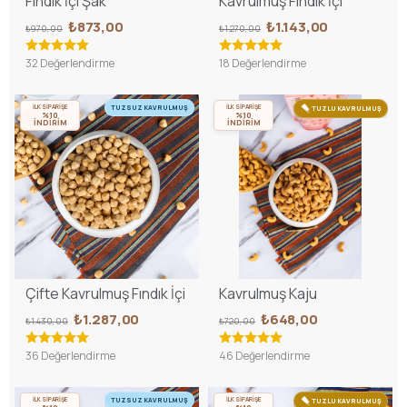
Fındık İçi Şak
Kavrulmuş Fındık İçi
₺873,00
₺1.143,00
₺970,00
₺1.270,00
32 Değerlendirme
18 Değerlendirme
İLK SİPARİŞE
İLK SİPARİŞE
TUZSUZ KAVRULMUŞ
TUZLU KAVRULMUŞ
%10
%10
İNDİRİM
İNDİRİM
Çifte Kavrulmuş Fındık İçi
Kavrulmuş Kaju
₺1.287,00
₺648,00
₺1.430,00
₺720,00
36 Değerlendirme
46 Değerlendirme
İLK SİPARİŞE
İLK SİPARİŞE
TUZSUZ KAVRULMUŞ
TUZLU KAVRULMUŞ