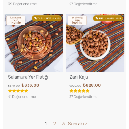
39 Değerlendirme
27 Değerlendirme
İLK SİPARİŞE
İLK SİPARİŞE
TUZLU KAVRULMUŞ
TUZLU KAVRULMUŞ
%10
%10
İNDİRİM
İNDİRİM
Salamura Yer Fıstığı
Zarlı Kaju
₺333,00
₺828,00
₺370,00
₺920,00
41 Değerlendirme
37 Değerlendirme
1
2
3
Sonraki