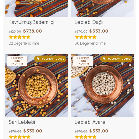
Kavrulmuş Badem İçi
Leblebi Dağlı
₺738,00
₺333,00
₺820,00
₺370,00
22 Değerlendirme
30 Değerlendirme
İLK SİPARİŞE
İLK SİPARİŞE
TUZLU KAVRULMUŞ
TUZLU KAVRULMUŞ
%10
%10
İNDİRİM
İNDİRİM
Sarı Leblebi
Leblebi Avare
₺333,00
₺333,00
₺370,00
₺370,00