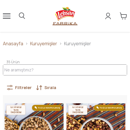
Anasayfa
Kuruyemişler
Kuruyemişler
35
Ürün
Filtreler
Sırala
İLK SİPARİŞE
İLK SİPARİŞE
TUZLU KAVRULMUŞ
TUZLU KAVRULMUŞ
%10
%10
İNDİRİM
İNDİRİM