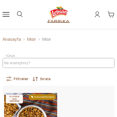
Anasayfa
Mısır
Mısır
1
Ürün
Filtreler
Sırala
İLK SİPARİŞE
TUZLU KAVRULMUŞ
%10
İNDİRİM