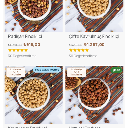
Padişah Fındık İçi
Çifte Kavrulmuş Fındık İçi
₺918,00
₺1.287,00
₺1.020,00
₺1.430,00
30 Değerlendirme
36 Değerlendirme
İLK SİPARİŞE
İLK SİPARİŞE
TUZSUZ KAVRULMUŞ
ÇİĞ
%10
%10
İNDİRİM
İNDİRİM