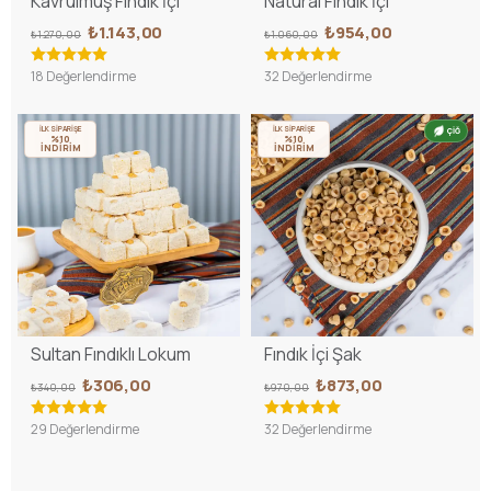
Kavrulmuş Fındık İçi
Natural Fındık İçi
₺1.143,00
₺954,00
₺1.270,00
₺1.060,00
18 Değerlendirme
32 Değerlendirme
İLK SİPARİŞE
İLK SİPARİŞE
ÇİĞ
%10
%10
İNDİRİM
İNDİRİM
Sultan Fındıklı Lokum
Fındık İçi Şak
₺306,00
₺873,00
₺340,00
₺970,00
29 Değerlendirme
32 Değerlendirme