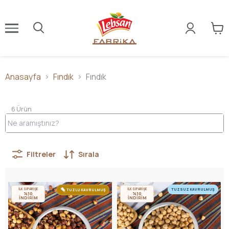
Anasayfa
Fındık
Fındık
6
Ürün
Filtreler
Sırala
İLK SİPARİŞE
İLK SİPARİŞE
TUZSUZ KAVRULMUŞ
TUZLU KAVRULMUŞ
%10
%10
İNDİRİM
İNDİRİM