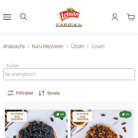
Anasayfa
Kuru Meyveler
Üzüm
Üzüm
5
Ürün
Filtreler
Sırala
İLK SİPARİŞE
İLK SİPARİŞE
ÇİĞ
ÇİĞ
%10
%10
İNDİRİM
İNDİRİM