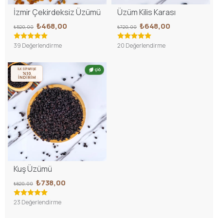
İzmir Çekirdeksiz Üzümü
Üzüm Kilis Karası
₺468,00
₺648,00
₺520,00
₺720,00
39 Değerlendirme
20 Değerlendirme
İLK SİPARİŞE
ÇİĞ
%10
İNDİRİM
Kuş Üzümü
₺738,00
₺820,00
23 Değerlendirme