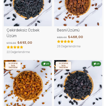
Çekirdeksiz Özbek
Besni Üzümü
Üzüm
₺468,00
₺520,00
₺693,00
₺770,00
28 Değerlendirme
22 Değerlendirme
İLK SİPARİŞE
İLK SİPARİŞE
ÇİĞ
ÇİĞ
%10
%10
İNDİRİM
İNDİRİM