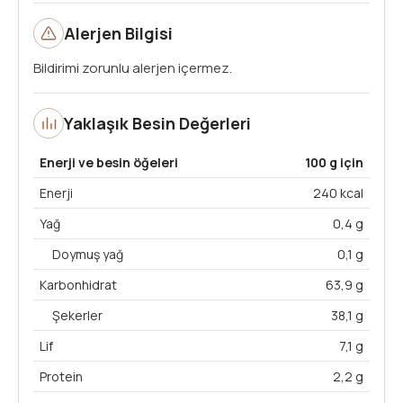
Alerjen Bilgisi
Bildirimi zorunlu alerjen içermez.
Yaklaşık Besin Değerleri
Enerji ve besin öğeleri
100 g için
Enerji
240 kcal
Yağ
0,4 g
Doymuş yağ
0,1 g
Karbonhidrat
63,9 g
Şekerler
38,1 g
Lif
7,1 g
Protein
2,2 g