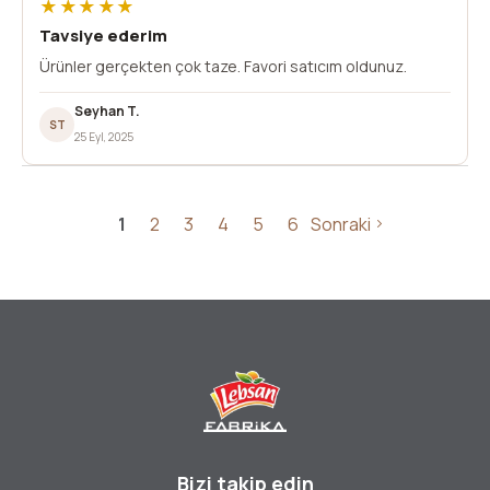
★★★★★
Tavsiye ederim
Ürünler gerçekten çok taze. Favori satıcım oldunuz.
Seyhan T.
ST
25 Eyl, 2025
1
2
3
4
5
6
Sonraki
Bizi takip edin