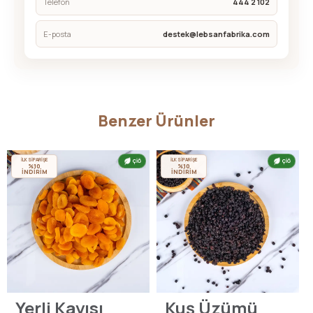
Telefon
444 2 102
E-posta
destek@lebsanfabrika.com
Benzer Ürünler
İLK SİPARİŞE
İLK SİPARİŞE
ÇİĞ
ÇİĞ
%10
%10
İNDİRİM
İNDİRİM
Yerli Kayısı
Kuş Üzümü