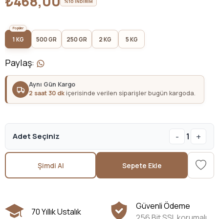
₺468,00
%10 İNDİRİM
1 KG
500 GR
250 GR
2 KG
5 KG
Paylaş
:
Aynı Gün Kargo
2 saat 30 dk
içerisinde verilen siparişler bugün kargoda.
-
+
Adet Seçiniz
1
Şimdi Al
Sepete Ekle
Güvenli Ödeme
70 Yıllık Ustalık
256 Bit SSL korumalı