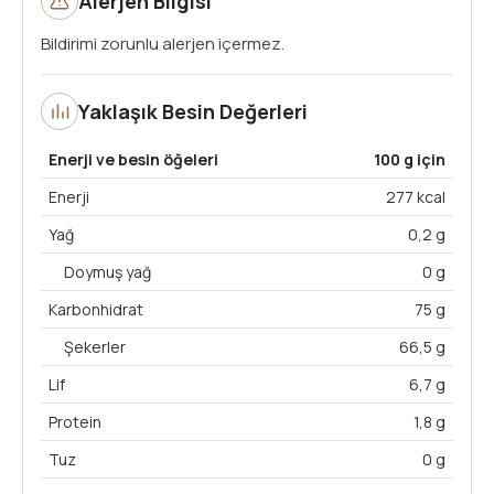
Alerjen Bilgisi
Bildirimi zorunlu alerjen içermez.
Yaklaşık Besin Değerleri
Enerji ve besin öğeleri
100 g için
Enerji
277 kcal
Yağ
0,2 g
Doymuş yağ
0 g
Karbonhidrat
75 g
Şekerler
66,5 g
Lif
6,7 g
Protein
1,8 g
Tuz
0 g