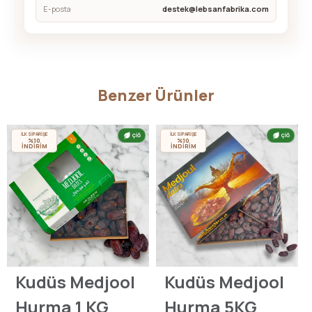
E-posta
destek@lebsanfabrika.com
Benzer Ürünler
İLK SİPARİŞE
İLK SİPARİŞE
ÇİĞ
ÇİĞ
%10
%10
İNDİRİM
İNDİRİM
Kudüs Medjool
Kudüs Medjool
Hurma 1 KG
Hurma 5KG