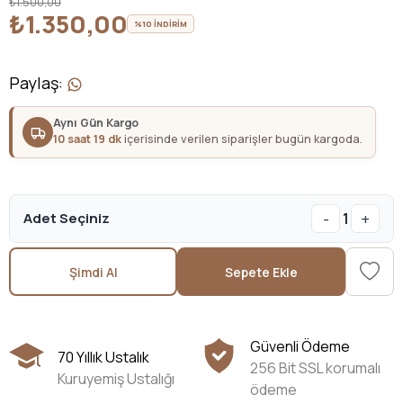
₺1.500,00
₺1.350,00
%10 İNDİRİM
Paylaş
:
Aynı Gün Kargo
10 saat 19 dk
içerisinde verilen siparişler bugün kargoda.
-
+
Adet Seçiniz
1
Şimdi Al
Sepete Ekle
Güvenli Ödeme
70 Yıllık Ustalık
256 Bit SSL korumalı
Kuruyemiş Ustalığı
ödeme