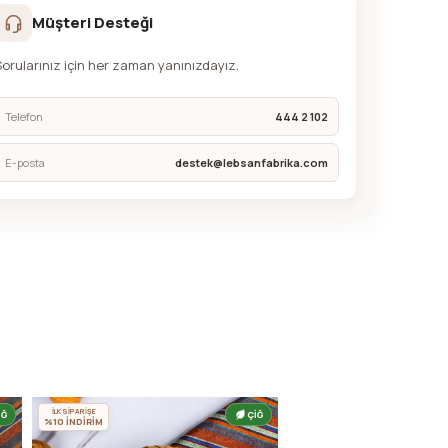
Müşteri Desteği
Sorularınız için her zaman yanınızdayız.
Telefon
444 2 102
E-posta
destek@lebsanfabrika.com
İLK SİPARİŞE
İĞ
ÇİĞ
%10 İNDİRİM