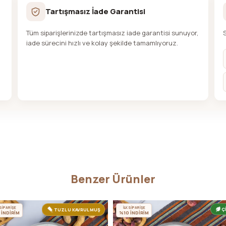
Tartışmasız İade Garantisi
Tüm siparişlerinizde tartışmasız iade garantisi sunuyor,
iade sürecini hızlı ve kolay şekilde tamamlıyoruz.
Benzer Ürünler
 SİPARİŞE
İLK SİPARİŞE
Ç
TUZLU KAVRULMUŞ
 İNDİRİM
%10 İNDİRİM