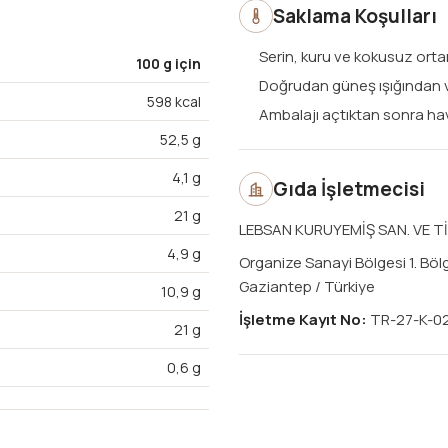
Saklama Koşulları
Serin, kuru ve kokusuz orta
100 g için
Doğrudan güneş ışığından
598 kcal
Ambalajı açtıktan sonra ha
52,5 g
4,1 g
Gıda İşletmecisi
21 g
LEBSAN KURUYEMİŞ SAN. VE TİC
4,9 g
Organize Sanayi Bölgesi 1. Böl
Gaziantep / Türkiye
10,9 g
İşletme Kayıt No:
TR-27-K-0
21 g
0,6 g