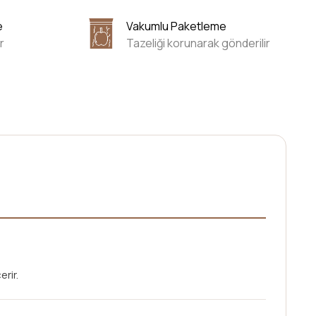
e
Vakumlu Paketleme
r
Tazeliği korunarak gönderilir
rir.