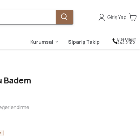
Giriş Yap
Bize Ulaşın
Kurumsal
Sipariş Takip
444 2 102
u Badem
eğerlendirme
M