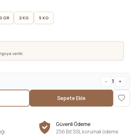
0 GR
2 KG
5 KG
goya verilir.
-
+
1
Sepete Ekle
Güvenli Ödeme
ığı
256 Bit SSL korumalı ödeme