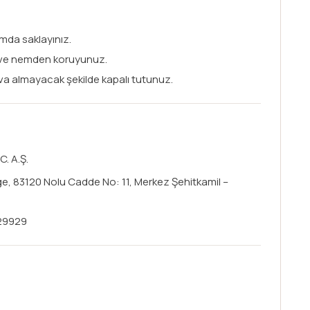
mda saklayınız.
 ve nemden koruyunuz.
va almayacak şekilde kapalı tutunuz.
. A.Ş.
ge, 83120 Nolu Cadde No: 11, Merkez Şehitkamil –
29929