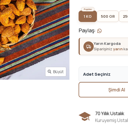
1 KG
500 GR
25
Paylaş
:
Yarın Kargoda
Siparişiniz
yarın
kar
Büyüt
Adet Seçiniz
Şimdi Al
70 Yıllık Ustalık
Kuruyemiş Ustal