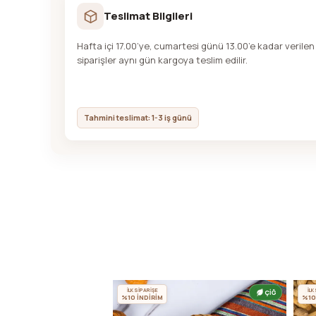
Teslimat Bilgileri
Hafta içi 17.00’ye, cumartesi günü 13.00’e kadar verilen
siparişler aynı gün kargoya teslim edilir.
Tahmini teslimat: 1-3 iş günü
İLK SİPARİŞE
İLK
ÇİĞ
%10 İNDİRİM
%10