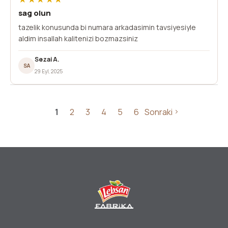
sag olun
tazelik konusunda bi numara arkadasimin tavsiyesiyle
aldim insallah kalitenizi bozmazsiniz
Sezai A.
SA
29 Eyl, 2025
1
2
3
4
5
6
Sonraki