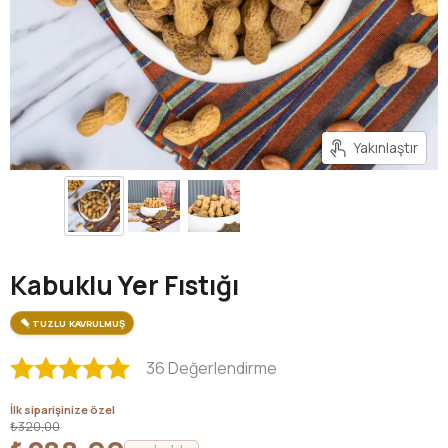
Yakınlaştır
Kabuklu Yer Fıstığı
TUZLU KAVRULMUŞ
36 Değerlendirme
İlk siparişinize özel
₺320,00