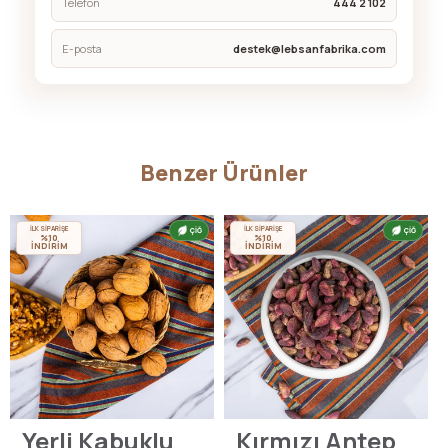
Telefon
444 2 102
E-posta
destek@lebsanfabrika.com
Benzer Ürünler
İLK SİPARİŞE
İLK SİPARİŞE
ÇİĞ
ÇİĞ
%10
%10
İNDİRİM
İNDİRİM
Yerli Kabuklu
Kırmızı Antep