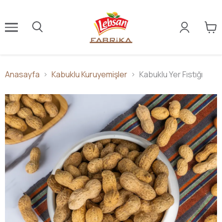
Anasayfa
Kabuklu Kuruyemişler
Kabuklu Yer Fıstığı