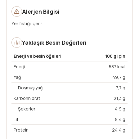
Alerjen Bilgisi
Yer fıstığı içerir.
Yaklaşık Besin Değerleri
Enerji ve besin öğeleri
100 g için
Enerji
587 kcal
Yağ
49,7 g
Doymuş yağ
7,7 g
Karbonhidrat
21,3 g
Şekerler
4,9 g
Lif
8,4 g
Protein
24,4 g