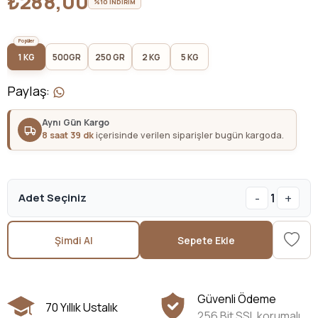
₺288,00
%10 İNDİRİM
1 KG
500GR
250 GR
2 KG
5 KG
Paylaş
:
Aynı Gün Kargo
8 saat 39 dk
içerisinde verilen siparişler bugün kargoda.
-
+
Adet Seçiniz
1
Şimdi Al
Sepete Ekle
Güvenli Ödeme
70 Yıllık Ustalık
256 Bit SSL korumalı