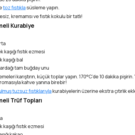
ne
toz fıstıkla
süsleme yapın.
siz, kremamsı ve fıstık kokulu bir tatlı!
zmeli Kurabiye
rta
 kaşığı fıstık ezmesi
 kaşığı bal
ardağı tam buğday unu
emeleri karıştırın, küçük toplar yapın. 170°C’de 10 dakika pişirin
aromasıyla kahve yanına birebir!
lmuş tuzsuz fıstıklarıyla
kurabiyelerin üzerine ekstra çıtırlık ekl
meli Trüf Topları
ma
 kaşığı fıstık ezmesi
 kaşığı kakao