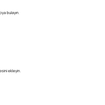
aoya bulayın.
esini ekleyin.