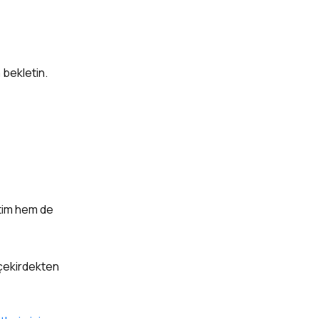
a bekletin.
etim hem de
 çekirdekten