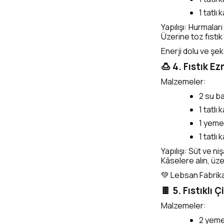
1 tatlı 
Yapılışı: Hurmalar
Üzerine toz fıstık
Enerji dolu ve şeke
🍮 4. Fıstık E
Malzemeler:
2 su b
1 tatlı 
1 yemek
1 tatlı 
Yapılışı: Süt ve ni
Kâselere alın, üzer
💚 Lebsan Fabrika
🍫 5. Fıstıklı 
Malzemeler:
2 yemek