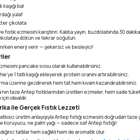
 kaşığı bal
rdağı yulaf
tter çikolata
l ve fıstık ezmesini karıştırın. Kalıba yayın, buzdolabında 30 dakik
çikolatayı dökün ve tekrar soğutun.
tırırken enerji verir — şekersiz ve besleyici!
iler
ezmesini pancake sosu olarak kullanabilirsiniz.
e’ye 1 tatlı kaşığı ekleyerek protein oranını artırabilirsiniz.
ma üzerine gezdirerek hem tat hem kıvam kazandırabilirsiniz.
’nın taze Antep fıstıklarından üretilen ezmeler, hem sade tük
için idealdir.
ika ile Gerçek Fıstık Lezzeti
atkısız üretim anlayışıyla Antep fıstığı ezmesini doğrudan taze
 ne koruyucu, ne palm yağı — sadece saf Antep fıstığı!
ığınız tatlılar hem sağlıklı hem de aromatik olur.