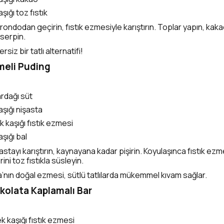
kaşığı toz fıstık
ı rondodan geçirin, fıstık ezmesiyle karıştırın. Toplar yapın, kak
 serpin.
rsiz bir tatlı alternatifi!
zmeli Puding
ardağı süt
kaşığı nişasta
 kaşığı fıstık ezmesi
kaşığı bal
şastayı karıştırın, kaynayana kadar pişirin. Koyulaşınca fıstık ezm
ini toz fıstıkla süsleyin.
’nın doğal ezmesi, sütlü tatlılarda mükemmel kıvam sağlar.
Çikolata Kaplamalı Bar
 kaşığı fıstık ezmesi