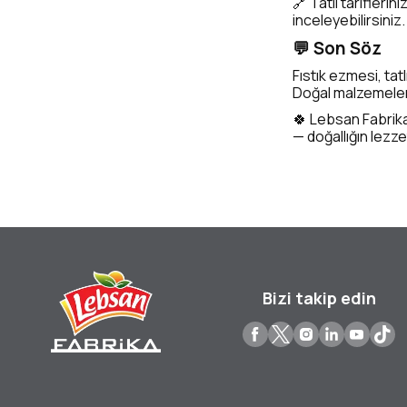
🔗 Tatlı tarifleri
inceleyebilirsiniz.
💬 Son Söz
Fıstık ezmesi, tat
Doğal malzemelerl
🍀 Lebsan Fabrika
— doğallığın lezz
Bizi takip edin