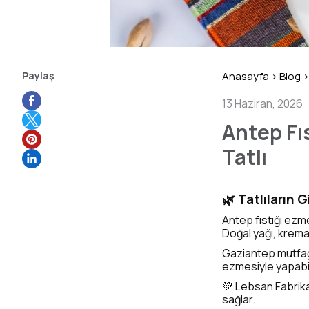
Paylaş
Anasayfa
>
Blog
>
13 Haziran, 2026
Antep Fıs
Tatlı
🌿 Tatlıların 
Antep fıstığı ezme
Doğal yağı, krema
Gaziantep mutfağın
ezmesiyle yapabile
💚 Lebsan Fabrika
sağlar.