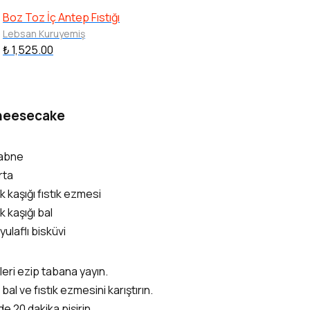
Boz Toz İç Antep Fıstığı
Lebsan Kuruyemiş
₺ 1,525.00
 Cheesecake
labne
rta
 kaşığı fıstık ezmesi
 kaşığı bal
yulaflı bisküvi
leri ezip tabana yayın.
bal ve fıstık ezmesini karıştırın.
e 20 dakika pişirin.