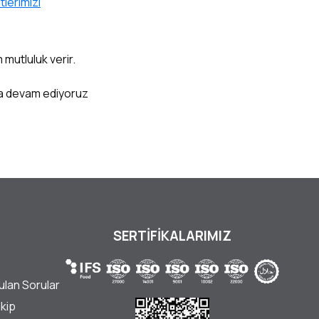
tlerimizi
 mutluluk verir.
aya devam ediyoruz
SERTİFİKALARIMIZ
ulan Sorular
akip