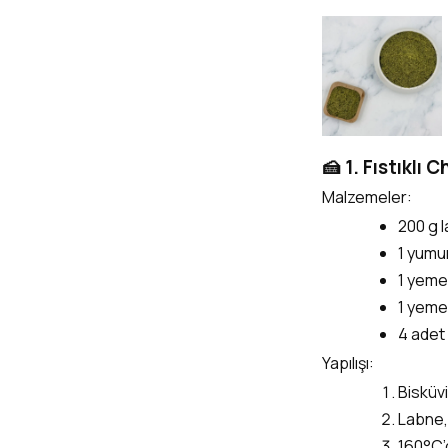
🍰 1. Fıstıklı
Malzemeler:
200 g 
1 yumu
1 yemek
1 yemek
4 adet 
Yapılışı:
Bisküvi
Labne, 
160°C’d