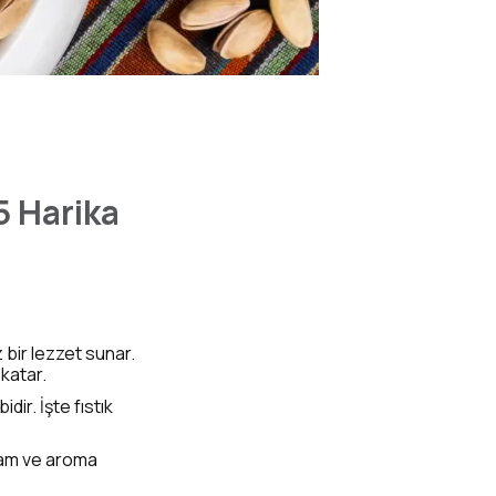
5 Harika
z bir lezzet sunar.
katar.
ir. İşte fıstık
ıvam ve aroma