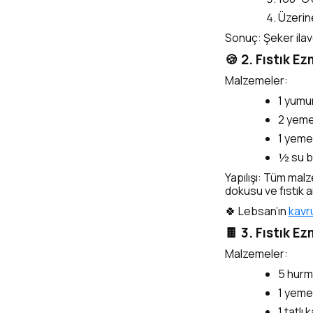
Üzeri
Sonuç: Şeker ilave
🍪 2. Fıstık E
Malzemeler:
1 yumu
2 yemek
1 yemek
½ su b
Yapılışı: Tüm malz
dokusu ve fıstık 
🍀 Lebsan’ın
kavru
🍫 3. Fıstık Ez
Malzemeler:
5 hur
1 yemek
1 tatlı