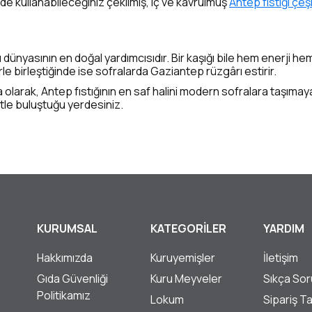
nizde kullanabileceğiniz çekilmiş, iç ve kavrulmuş
Antep fıstığı çeşi
lı dünyasının en doğal yardımcısıdır. Bir kaşığı bile hem enerji hem
e birleştiğinde ise sofralarda Gaziantep rüzgârı estirir.
 olarak, Antep fıstığının en saf halini modern sofralara taşım
etle buluştuğu yerdesiniz.
KURUMSAL
KATEGORİLER
YARDIM
Hakkımızda
Kuruyemişler
İletişim
Gıda Güvenliği
Kuru Meyveler
Sıkça Sor
Politikamız
Lokum
Sipariş T