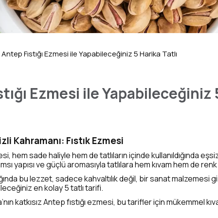
Antep Fıstığı Ezmesi ile Yapabileceğiniz 5 Harika Tatlı
tığı Ezmesi ile Yapabileceğiniz 
Gizli Kahramanı: Fıstık Ezmesi
si, hem sade haliyle hem de tatlıların içinde kullanıldığında eşsi
msı yapısı ve güçlü aromasıyla tatlılara hem kıvam hem de renk 
da bu lezzet, sadece kahvaltılık değil, bir sanat malzemesi gibid
ceğiniz en kolay 5 tatlı tarifi.
’nın katkısız Antep fıstığı ezmesi, bu tarifler için mükemmel k