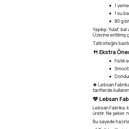
1 yemek
1 su ba
80 g bi
Yapılışı: Yulaf, ba
Üzerine eritilmiş 
Tatlı isteğini bas
🍴 Ekstra Öner
Fıstık 
Smoothi
Dondur
🍀 Lebsan Fabrika
tariflerde kullanım 
💚 Lebsan Fabr
Lebsan Fabrika, k
üretir. Ne şeker,
Bu sayede hazırlad