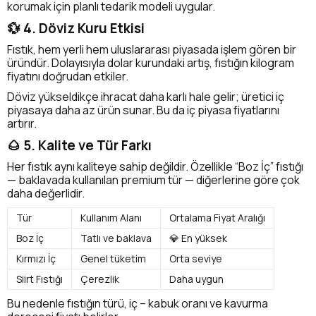
korumak için planlı tedarik modeli uygular.
💱 4. Döviz Kuru Etkisi
Fıstık, hem yerli hem uluslararası piyasada işlem gören bir
üründür. Dolayısıyla dolar kurundaki artış, fıstığın kilogram
fiyatını doğrudan etkiler.
Döviz yükseldikçe ihracat daha karlı hale gelir; üretici iç
piyasaya daha az ürün sunar. Bu da iç piyasa fiyatlarını
artırır.
🌰 5. Kalite ve Tür Farkı
Her fıstık aynı kaliteye sahip değildir. Özellikle “Boz İç” fıstığı
— baklavada kullanılan premium tür — diğerlerine göre çok
daha değerlidir.
Tür
Kullanım Alanı
Ortalama Fiyat Aralığı
Boz İç
Tatlı ve baklava
💎 En yüksek
Kırmızı İç
Genel tüketim
Orta seviye
Siirt Fıstığı
Çerezlik
Daha uygun
Bu nedenle fıstığın türü, iç – kabuk oranı ve kavurma