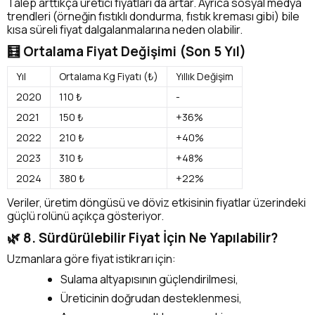
Talep arttıkça üretici fiyatları da artar. Ayrıca sosyal medya
trendleri (örneğin fıstıklı dondurma, fıstık kreması gibi) bile
kısa süreli fiyat dalgalanmalarına neden olabilir.
🧮 Ortalama Fiyat Değişimi (Son 5 Yıl)
Yıl
Ortalama Kg Fiyatı (₺)
Yıllık Değişim
2020
110 ₺
-
2021
150 ₺
+36%
2022
210 ₺
+40%
2023
310 ₺
+48%
2024
380 ₺
+22%
Veriler, üretim döngüsü ve döviz etkisinin fiyatlar üzerindeki
güçlü rolünü açıkça gösteriyor.
🌿 8. Sürdürülebilir Fiyat İçin Ne Yapılabilir?
Uzmanlara göre fiyat istikrarı için:
Sulama altyapısının güçlendirilmesi,
Üreticinin doğrudan desteklenmesi,