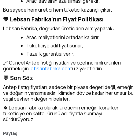
Aracı sayısının azaltılması gerekir.
Bu sayede hem üretici hem tüketici kazançlı çıkar.
💚 Lebsan Fabrika’nın Fiyat Politikası
Lebsan Fabrika, doğrudan üreticiden alım yaparak:
Aracı maliyetlerini ortadan kaldırır,
Tüketiciye adil fiyat sunar,
Tazelik garantisi verir.
🔗 Güncel Antep fıstığı fiyatları ve özel indirimli ürünleri
görmek için
lebsanfabrika.com
’u ziyaret edin.
💬 Son Söz
Antep fıstığı fiyatları, sadece bir piyasa değeri değil, emeğin
ve doğanın yansımasıdır. İklimden dövize kadar her unsur bu
yeşil cevherin değerini belirler.
🍀 Lebsan Fabrika olarak, üreticinin emeğini korurken
tüketiciye en kaliteli ürünü adil fiyatla sunmayı
sürdürüyoruz.
Paylaş