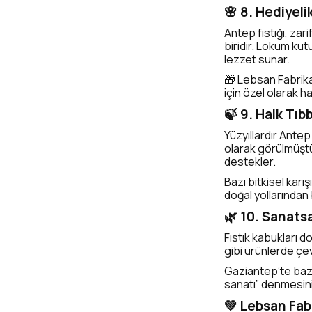
🌸 8. Hediyel
Antep fıstığı, zar
biridir. Lokum kut
lezzet sunar.
🎁 Lebsan Fabrika’
için özel olarak ha
🍃 9. Halk Tı
Yüzyıllardır Antep 
olarak görülmüştü
destekler.
Bazı bitkisel karış
doğal yollarından b
🌿 10. Sanatsa
Fıstık kabukları d
gibi ürünlerde çev
Gaziantep’te bazı
sanatı” denmesin
💚 Lebsan Fabr