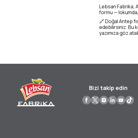
Lebsan Fabrika, An
formu — lokumda, 
🔗 Doğal Antep fıst
edebilirsiniz. Bu 
yazımıza göz atabi
Bizi takip edin