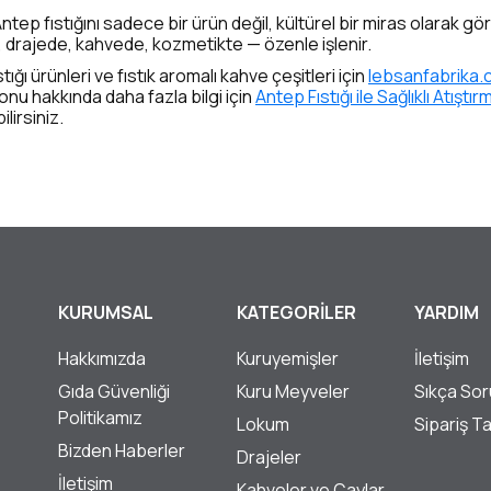
tep fıstığını sadece bir ürün değil, kültürel bir miras olarak görü
drajede, kahvede, kozmetikte — özenle işlenir.
ığı ürünleri ve fıstık aromalı kahve çeşitleri için
lebsanfabrika.
konu hakkında daha fazla bilgi için
Antep Fıstığı ile Sağlıklı Atıştırm
lirsiniz.
KURUMSAL
KATEGORİLER
YARDIM
Hakkımızda
Kuruyemişler
İletişim
Gıda Güvenliği
Kuru Meyveler
Sıkça Sor
Politikamız
Lokum
Sipariş T
Bizden Haberler
Drajeler
İletişim
Kahveler ve Çaylar