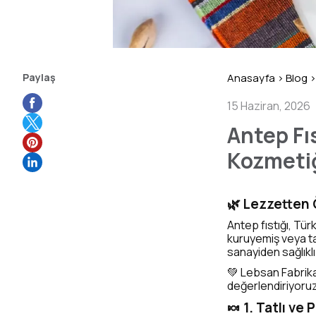
Paylaş
Anasayfa
>
Blog
>
15 Haziran, 2026
Antep Fıs
Kozmeti
🌿 Lezzetten 
Antep fıstığı, Tür
kuruyemiş veya ta
sanayiden sağlıklı
💚 Lebsan Fabrika
değerlendiriyoruz
🍬 1. Tatlı ve