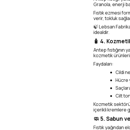
Granola, enerji ba
Fıstık ezmesi for
verir, tokluk sağl
🍃 Lebsan Fabrika’
idealdir.
🧴 4. Kozmetik
Antep fıstığının y
kozmetik ürünlerin
Faydaları:
Cildi n
Hücre 
Saçlara
Cilt t
Kozmetik sektöründ
içerikli kremlere 
🧼 5. Sabun v
Fıstık yağından el