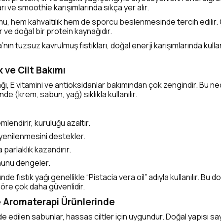
rı ve smoothie karışımlarında sıkça yer alır.
mu, hem kahvaltılık hem de sporcu beslenmesinde tercih edilir.
ar ve doğal bir protein kaynağıdır.
nın tuzsuz kavrulmuş fıstıkları, doğal enerji karışımlarında kulla
 ve Cilt Bakımı
ağı, E vitamini ve antioksidanlar bakımından çok zengindir. Bu n
de (krem, sabun, yağ) sıklıkla kullanılır.
emlendirir, kuruluğu azaltır.
yenilenmesini destekler.
 parlaklık kazandırır.
onunu dengeler.
e fıstık yağı genellikle “Pistacia vera oil” adıyla kullanılır. Bu d
göre çok daha güvenlidir.
e Aromaterapi Ürünlerinde
de edilen sabunlar, hassas ciltler için uygundur. Doğal yapısı sa