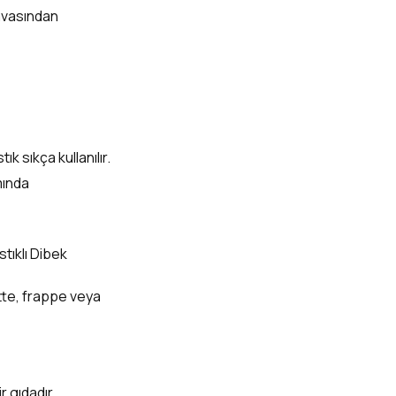
lavasından
 sıkça kullanılır.
mında
stıklı Dibek
atte, frappe veya
r gıdadır.