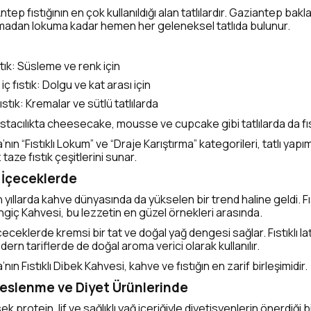
ntep fıstığının en çok kullanıldığı alan tatlılardır. Gaziantep bak
madan lokuma kadar hemen her geleneksel tatlıda bulunur.
tık: Süsleme ve renk için
 iç fıstık: Dolgu ve kat arası için
stık: Kremalar ve sütlü tatlılarda
acılıkta cheesecake, mousse ve cupcake gibi tatlılarda da fıstık
nın “Fıstıklı Lokum” ve “Draje Karıştırma” kategorileri, tatlı yapı
taze fıstık çeşitlerini sunar.
 İçeceklerde
 yıllarda kahve dünyasında da yükselen bir trend haline geldi. Fı
iç Kahvesi, bu lezzetin en güzel örnekleri arasında.
 içeceklerde kremsi bir tat ve doğal yağ dengesi sağlar. Fıstıklı l
ern tariflerde de doğal aroma verici olarak kullanılır.
ın Fıstıklı Dibek Kahvesi, kahve ve fıstığın en zarif birleşimidir.
ı Beslenme ve Diyet Ürünlerinde
ek protein, lif ve sağlıklı yağ içeriğiyle diyetisyenlerin önerdiği bi