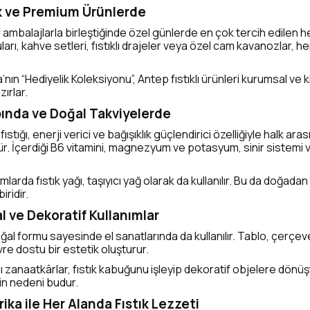
ik ve Premium Ürünlerde
if ambalajlarla birleştiğinde özel günlerde en çok tercih edilen 
uları, kahve setleri, fıstıklı drajeler veya özel cam kavanozlar, 
nın “Hediyelik Koleksiyonu”, Antep fıstıklı ürünleri kurumsal ve k
zırlar.
bbında ve Doğal Takviyelerde
fıstığı, enerji verici ve bağışıklık güçlendirici özelliğiyle halk ara
r. İçerdiği B6 vitamini, magnezyum ve potasyum, sinir sistemi ve
ımlarda fıstık yağı, taşıyıcı yağ olarak da kullanılır. Bu da doğada
iridir.
l ve Dekoratif Kullanımlar
oğal formu sayesinde el sanatlarında da kullanılır. Tablo, çerçev
re dostu bir estetik oluşturur.
 zanaatkârlar, fıstık kabuğunu işleyip dekoratif objelere dönüşt
in nedeni budur.
ika ile Her Alanda Fıstık Lezzeti