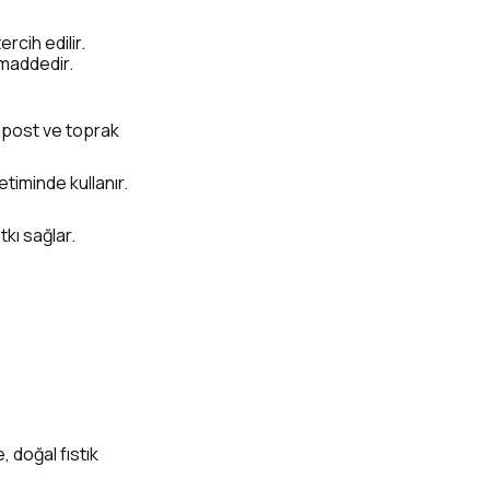
rcih edilir.
mmaddedir.
kompost ve toprak
timinde kullanır.
kı sağlar.
, doğal fıstık