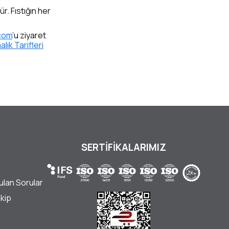
r. Fıstığın her
com
’u ziyaret
alık Tarifleri
SERTİFİKALARIMIZ
ulan Sorular
akip