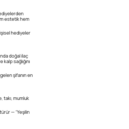
hediyelerden
hem estetik hem
işisel hediyeler
sında doğal ilaç
 kalp sağlığını
n gelen şifanın en
e, takı, mumluk
ürür — “Yeşilin