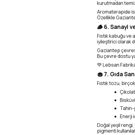
kurutmadan temiz
Aromaterapide ise 
Özellikle Gaziant
🪵 6. Sanayi 
Fıstık kabuğu ve a
iyileştirici olarak 
Gaziantep çevresin
Bu çevre dostu ya
💚 Lebsan Fabrika 
🧁 7. Gıda Sa
Fıstık tozu, birço
Çikola
Bisküvi
Tahin-
Enerji 
Doğal yeşil rengi, 
pigmenti kullanılabi