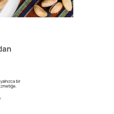
ıdan
 yalnızca bir
ozmetiğe,
e