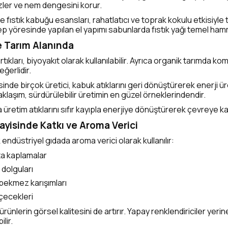
ler ve nem dengesini korur.
fıstık kabuğu esansları, rahatlatıcı ve toprak kokulu etkisiyle te
ep yöresinde yapılan el yapımı sabunlarda fıstık yağı temel ha
ve Tarım Alanında
rtıkları, biyoyakıt olarak kullanılabilir. Ayrıca organik tarımda 
değerlidir.
de birçok üretici, kabuk atıklarını geri dönüştürerek enerji üre
klaşım, sürdürülebilir üretimin en güzel örneklerindendir.
üretim atıklarını sıfır kayıpla enerjiye dönüştürerek çevreye kat
nayisinde Katkı ve Aroma Verici
k endüstriyel gıdada aroma verici olarak kullanılır:
ta kaplamalar
 dolguları
pekmez karışımları
içecekleri
ürünlerin görsel kalitesini de artırır. Yapay renklendiriciler yerine
lir.