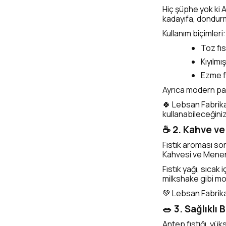
Hiç şüphe yok ki A
kadayıfa, dondur
Kullanım biçimleri:
Toz fıs
Kıyılmış
Ezme fı
Ayrıca modern past
🍀 Lebsan Fabrika’
kullanabileceğiniz 
☕ 2. Kahve ve
Fıstık aroması son
Kahvesi ve Meneng
Fıstık yağı, sıcak
milkshake gibi mod
💚 Lebsan Fabrika’n
🥗 3. Sağlıkl
Antep fıstığı, yüks