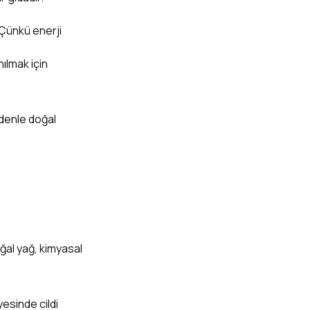
 Çünkü enerji
nılmak için
edenle doğal
oğal yağ, kimyasal
yesinde cildi