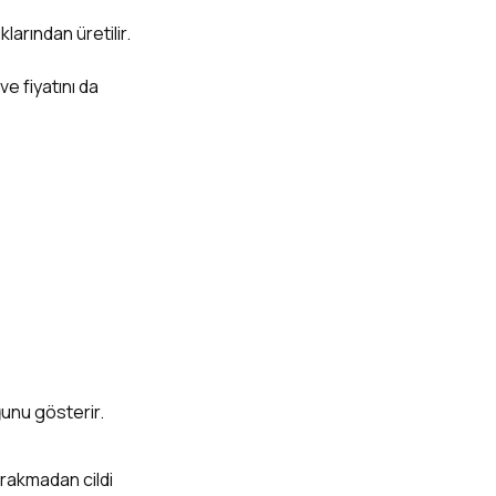
larından üretilir.
ve fiyatını da
ğunu gösterir.
bırakmadan cildi