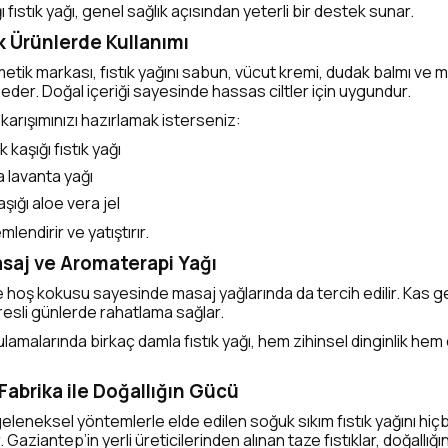
ı fıstık yağı, genel sağlık açısından yeterli bir destek sunar.
k Ürünlerde Kullanımı
etik markası, fıstık yağını sabun, vücut kremi, dudak balmı ve m
 eder. Doğal içeriği sayesinde hassas ciltler için uygundur.
karışımınızı hazırlamak isterseniz:
 kaşığı fıstık yağı
a lavanta yağı
kaşığı aloe vera jel
mlendirir ve yatıştırır.
asaj ve Aromaterapi Yağı
 hoş kokusu sayesinde masaj yağlarında da tercih edilir. Kas ge
stresli günlerde rahatlama sağlar.
malarında birkaç damla fıstık yağı, hem zihinsel dinginlik hem d
Fabrika ile Doğallığın Gücü
eleneksel yöntemlerle elde edilen soğuk sıkım fıstık yağını hiçb
aziantep’in yerli üreticilerinden alınan taze fıstıklar, doğallığı