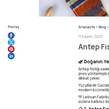
Paylaş
Anasayfa
>
Blog
>
11 Kasım, 2025
Antep Fıs
🌿 Doğanın Yeş
Antep fıstığı sade
pres yöntemiyle e
dikkat çeker.
Yüzyıllardır Gazi
modern kozmetik m
💚 Lebsan Fabrika
sizlere katkısız b