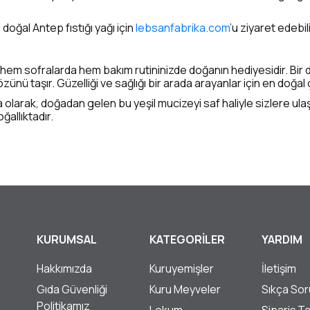
 doğal Antep fıstığı yağı için
lebsanfabrika.com
’u ziyaret edebili
, hem sofralarda hem bakım rutininizde doğanın hediyesidir. Bir 
zünü taşır. Güzelliği ve sağlığı bir arada arayanlar için en doğa
 olarak, doğadan gelen bu yeşil mucizeyi saf haliyle sizlere ula
ğallıktadır.
KURUMSAL
KATEGORİLER
YARDIM
Hakkımızda
Kuruyemişler
İletişim
Gıda Güvenliği
Kuru Meyveler
Sıkça Sor
Politikamız