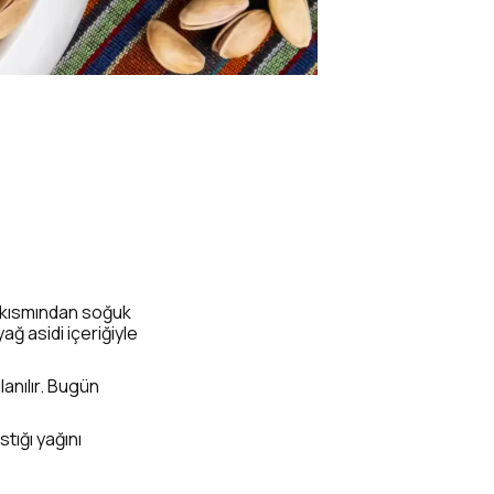
iç kısmından soğuk
ğ asidi içeriğiyle
anılır. Bugün
tığı yağını