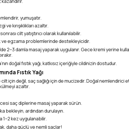
t kazandırır.
emlendirir, yumuşatır.
gi ve kırışıklıkları azaltır.
onrası cilt yatıştırıcı olarak kullanılabilir.
k ve egzama problemlerinde destekleyicidir.
ilde 2–3 damla masaj yaparak uygulanır. Gece kremi yerine kull
bırakır.
ın doğal fıstık yağı, katkısız içeriğiyle cildinizin dostudur.
kımında Fıstık Yağı
cilt için değil, saç sağlığı için de mucizedir. Doğal nemlendirici e
ökülmeyi azaltır.
:
cesi saç diplerine masaj yaparak sürün.
ka bekleyin, ardından durulayın.
 1–2 kez uygulanabilir.
k, daha güçlü ve nemli saçlar!