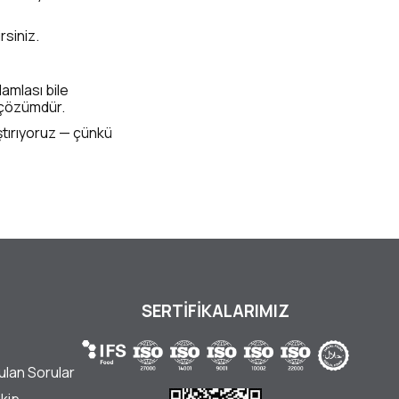
rsiniz.
damlası bile
l çözümdür.
ştırıyoruz — çünkü
SERTİFİKALARIMIZ
ulan Sorular