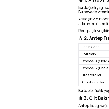
🌰 1. Antep Fıs
Bu değerli yağ, so
Bu sayede vitamin
Yaklaşık 2,5 kilogr
artıran en önemli 
Rengi açık yeşildi
💧 2. Antep Fı
Besin Öğesi
E Vitamini
Omega-9 (Oleik A
Omega-6 (Linolei
Fitosteroller
Antioksidanlar
Bu tablo, fıstık 
🧴 3. Cilt Bak
Antep fıstığı yağı,