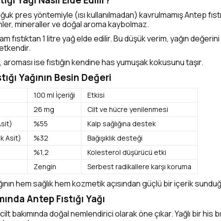
tığı Yağı Nasıl Elde Edilir?
ğuk pres yöntemiyle (ısı kullanılmadan) kavrulmamış Antep fıstık
ler, mineraller ve doğal aroma kaybolmaz.
am fıstıktan 1 litre yağ elde edilir. Bu düşük verim, yağın değerini 
etkendir.
r, aroması ise fıstığın kendine has yumuşak kokusunu taşır.
stığı Yağının Besin Değeri
100 ml İçeriği
Etkisi
26 mg
Cilt ve hücre yenilenmesi
sit)
%55
Kalp sağlığına destek
k Asit)
%32
Bağışıklık desteği
%1,2
Kolesterol düşürücü etki
Zengin
Serbest radikallere karşı koruma
yağının hem sağlık hem kozmetik açısından güçlü bir içerik sundu
ımında Antep Fıstığı Yağı
 cilt bakımında doğal nemlendirici olarak öne çıkar. Yağlı bir his 