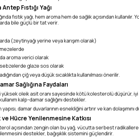
a Antep Fıstığı Yağı
nda fıstık yağı, hem aroma hem de sağlık açısından kullanılır. 
rda bile güçlü bir tat verir.
arda (zeytinyağı yerine veya karışım olarak)
 mezelerde
rda aroma verici olarak
 sebzelerde glaze sos olarak
madığından çiğ veya düşük sıcaklıkta kullanılması önerilir.
Damar Sağlığına Faydaları
iği yüksek oleik asit oranı sayesinde kötü kolesterolü düşürür, iy
 kullanım kalp-damar sağlığını destekler.
 yapısı, damar duvarlarının esnekliğini artırır ve kan dolaşımını 
ık ve Hücre Yenilenmesine Katkısı
osterol açısından zengin olan bu yağ, vücutta serbest radikaller
lenmesini destekler, bağışıklık sistemini güçlendirir.