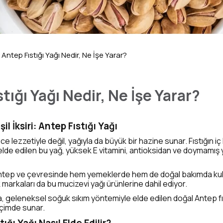
Antep Fıstığı Yağı Nedir, Ne İşe Yarar?
tığı Yağı Nedir, Ne İşe Yarar?
il İksiri: Antep Fıstığı Yağı
ce lezzetiyle değil, yağıyla da büyük bir hazine sunar. Fıstığın 
lde edilen bu yağ, yüksek E vitamini, antioksidan ve doymamış ya
antep ve çevresinde hem yemeklerde hem de doğal bakımda kull
arkaları da bu mucizevi yağı ürünlerine dahil ediyor.
, geleneksel soğuk sıkım yöntemiyle elde edilen doğal Antep fıs
içimde sunar.