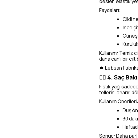
besler, elastikiye
Faydaları:
Cildi n
İnce çiz
Güneş s
Kurulu
Kullanım: Temiz c
daha canlı bir cilt 
🍀 Lebsan Fabrika’n
💆‍♀️ 4. Saç Ba
Fıstık yağı sadece 
tellerini onarır, d
Kullanım Önerileri
Duş ön
30 daki
Haftada
Sonuç: Daha parla