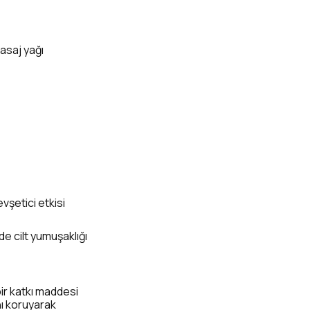
asaj yağı
vşetici etkisi
e cilt yumuşaklığı
ir katkı maddesi
nı koruyarak