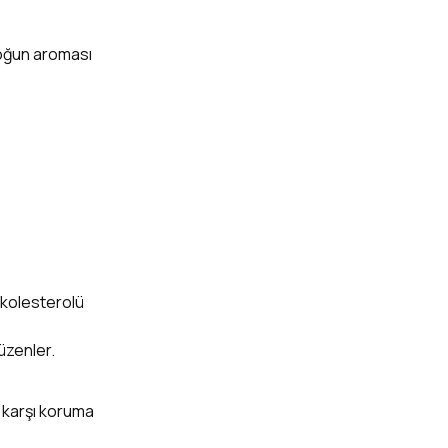
Yoğun aroması
i kolesterolü
düzenler.
e karşı koruma