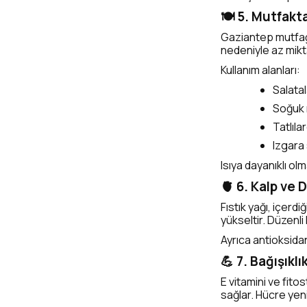
🍽️ 5. Mutfakt
Gaziantep mutfağı
nedeniyle az mikta
Kullanım alanları:
Salatal
Soğuk
Tatlıla
Izgara
Isıya dayanıklı ol
🫀 6. Kalp ve 
Fıstık yağı, içerd
yükseltir. Düzenli
Ayrıca antioksidan
💪 7. Bağışıkl
E vitamini ve fit
sağlar. Hücre yeni