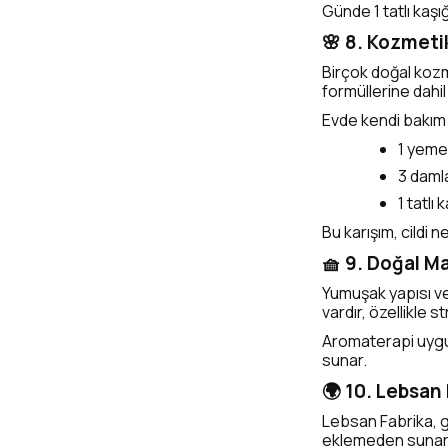
Günde 1 tatlı kaşığ
🌸 8. Kozmeti
Birçok doğal kozm
formüllerine dahil
Evde kendi bakım 
1 yemek
3 daml
1 tatlı 
Bu karışım, cildi ne
🧺 9. Doğal M
Yumuşak yapısı ve
vardır, özellikle 
Aromaterapi uygula
sunar.
🌍 10. Lebsan 
Lebsan Fabrika, g
eklemeden sunar. G