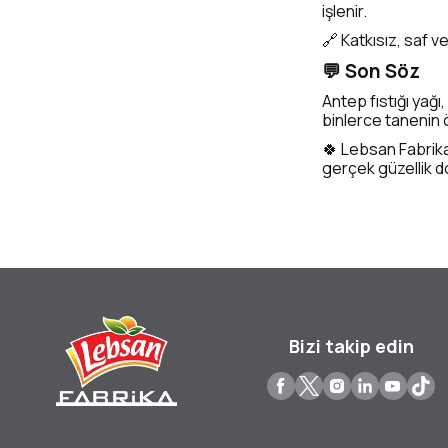
işlenir.
🔗 Katkısız, saf ve
💬 Son Söz
Antep fıstığı yağı
binlerce tanenin ö
🍀 Lebsan Fabrika
gerçek güzellik do
Bizi takip edin