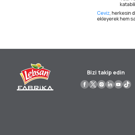
katabil
Ceviz
, herkesin d
ekleyerek hem sağl
Bizi takip edin