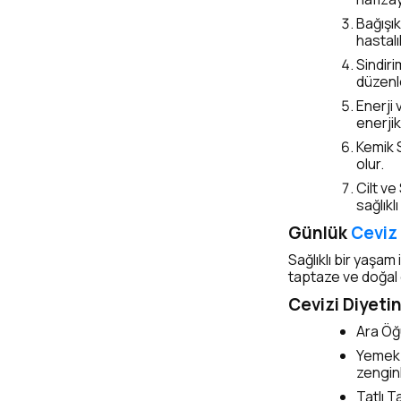
Bağışık
hastal
Sindir
düzenle
Enerji
enerjik
Kemik 
olur.
Cilt ve
sağlıkl
Günlük
Ceviz
Sağlıklı bir yaşa
taptaze ve doğal c
Cevizi Diyetin
Ara Öğü
Yemek v
zenginl
Tatlı T