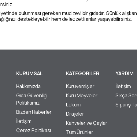
irsiniz.
iyetinde bulunması gereken mucizevi bir gıdadır. Günlük alışkanl
ığınızı destekleyebilir hem de lezzetli anlar yaşayabilirsiniz.
KURUMSAL
KATEGORİLER
YARDIM
Hakkımızda
Kuruyemişler
İletişim
Gıda Güvenliği
Kuru Meyveler
Sıkça Sor
Politikamız
Lokum
Sipariş T
Bizden Haberler
Drajeler
İletişim
Kahveler ve Çaylar
Çerez Politikası
Tüm Ürünler