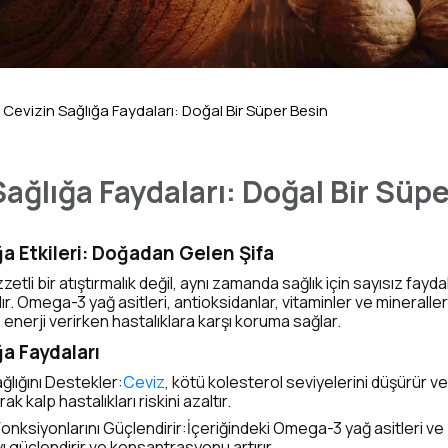
Cevizin Sağlığa Faydaları: Doğal Bir Süper Besin
Sağlığa Faydaları: Doğal Bir Süp
ğa Etkileri: Doğadan Gelen Şifa
zetli bir atıştırmalık değil, aynı zamanda sağlık için sayısız fayd
ır. Omega-3 yağ asitleri, antioksidanlar, vitaminler ve mineraller
enerji verirken hastalıklara karşı koruma sağlar.
ğa Faydaları
ğlığını Destekler:
Ceviz
, kötü kolesterol seviyelerini düşürür v
ak kalp hastalıkları riskini azaltır.
onksiyonlarını Güçlendirir:İçeriğindeki Omega-3 yağ asitleri ve 
ı güçlendirir ve konsantrasyonu artırır.