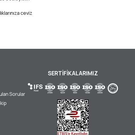
ıklarınıza ceviz
SERTİFİKALARIMIZ
ulan Sorular
akip