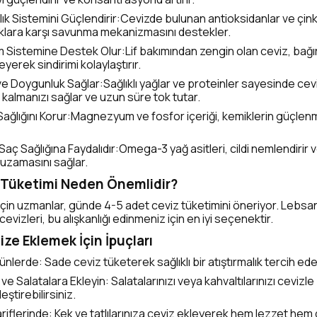
lık Sistemini Güçlendirir:Cevizde bulunan antioksidanlar ve çi
ıklara karşı savunma mekanizmasını destekler.
im Sistemine Destek Olur:Lif bakımından zengin olan ceviz, bağı
yerek sindirimi kolaylaştırır.
 ve Doygunluk Sağlar:Sağlıklı yağlar ve proteinler sayesinde ce
 kalmanızı sağlar ve uzun süre tok tutar.
Sağlığını Korur:Magnezyum ve fosfor içeriği, kemiklerin güçlen
 Saç Sağlığına Faydalıdır:Omega-3 yağ asitleri, cildi nemlendirir 
ı uzamasını sağlar.
Tüketimi Neden Önemlidir?
m için uzmanlar, günde 4-5 adet ceviz tüketimini öneriyor. Lebsa
evizleri, bu alışkanlığı edinmeniz için en iyi seçenektir.
ize Eklemek İçin İpuçları
nlerde: Sade ceviz tüketerek sağlıklı bir atıştırmalık tercih edeb
e Salatalara Ekleyin: Salatalarınızı veya kahvaltılarınızı cevizle
eştirebilirsiniz.
ariflerinde: Kek ve tatlılarınıza ceviz ekleyerek hem lezzet hem 