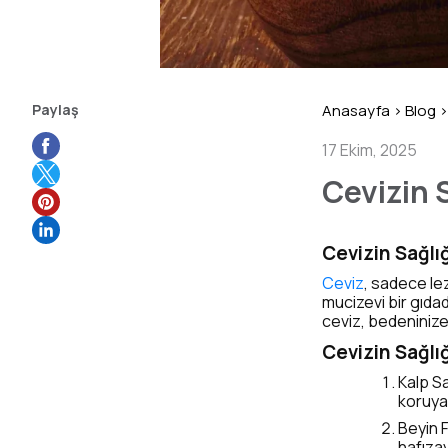
Paylaş
Anasayfa
>
Blog
>
17 Ekim, 2025
Cevizin 
Cevizin Sağlı
Ceviz
, sadece lez
mucizevi bir gıdad
ceviz, bedeninize 
Cevizin Sağlı
Kalp Sa
koruyar
Beyin F
hafızay