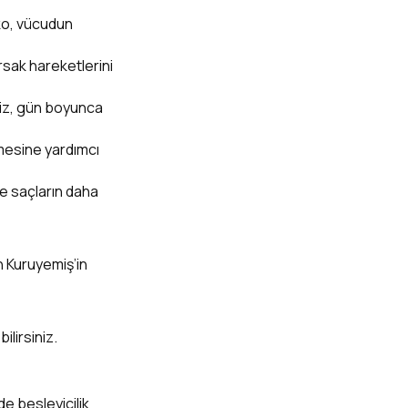
nko, vücudun
rsak hareketlerini
viz, gün boyunca
mesine yardımcı
ve saçların daha
n Kuruyemiş’in
ilirsiniz.
de besleyicilik