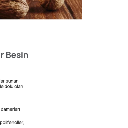
er Besin
alar sunan
le dolu olan
e damarları
polifenoller,