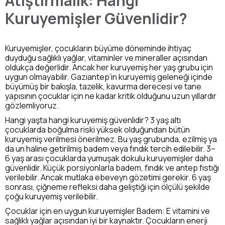
Atıştırmalık: Hangi
Kuruyemişler Güvenlidir?
Kuruyemişler, çocukların büyüme döneminde ihtiyaç
duyduğu sağlıklı yağlar, vitaminler ve mineraller açısından
oldukça değerlidir. Ancak her kuruyemiş her yaş grubu için
uygun olmayabilir. Gaziantep’in kuruyemiş geleneği içinde
büyümüş bir bakışla, tazelik, kavurma derecesi ve tane
yapısının çocuklar için ne kadar kritik olduğunu uzun yıllardır
gözlemliyoruz.
Hangi yaşta hangi kuruyemiş güvenlidir? 3 yaş altı
çocuklarda boğulma riski yüksek olduğundan bütün
kuruyemiş verilmesi önerilmez. Bu yaş grubunda, ezilmiş ya
da un haline getirilmiş badem veya fındık tercih edilebilir. 3–
6 yaş arası çocuklarda yumuşak dokulu kuruyemişler daha
güvenlidir. Küçük porsiyonlarla badem, fındık ve antep fıstığı
verilebilir. Ancak mutlaka ebeveyn gözetimi gerekir. 6 yaş
sonrası, çiğneme refleksi daha geliştiği için ölçülü şekilde
çoğu kuruyemiş verilebilir.
Çocuklar için en uygun kuruyemişler Badem: E vitamini ve
sağlıklı yağlar açısından iyi bir kaynaktır. Çocukların enerji