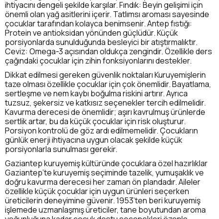
ihtiyacını dengeli şekilde karşılar. Fındık: Beyin gelişimi için
önemli olan yağ asitlerini içerir. Tatlımsı aroması sayesinde
çocuklar tarafından kolayca benimsenir. Antep fıstığı:
Protein ve antioksidan yönünden güçlüdür. Küçük
porsiyonlarda sunulduğunda besleyici bir atıştırmalıktır.
Ceviz: Omega-3 açısından oldukça zengindir. Özellikle ders
çağındaki çocuklar için zihin fonksiyonlarını destekler.
Dikkat edilmesi gereken güvenlik noktaları Kuruyemişlerin
taze olması özellikle çocuklar için çok önemlidir. Bayatlama,
sertleşme ve nem kaybı boğulma riskini artırır. Ayrıca
tuzsuz, şekersiz ve katkısız seçenekler tercih edilmelidir.
Kavurma derecesi de önemlidir; aşırı kavrulmuş ürünlerde
sertlik artar, bu da küçük çocuklar için risk oluşturur.
Porsiyon kontrolü de göz ardı edilmemelidir. Çocukların
günlük enerji ihtiyacına uygun olacak şekilde küçük
porsiyonlarla sunulması gerekir.
Gaziantep kuruyemiş kültüründe çocuklara özel hazırlıklar
Gaziantep’te kuruyemiş seçiminde tazelik, yumuşaklık ve
doğru kavurma derecesi her zaman ön plandadır. Aileler
özellikle küçük çocuklar için uygun ürünleri seçerken
üreticilerin deneyimine güvenir. 1953’ten beri kuruyemiş
işlemede uzmanlaşmış üreticiler, tane boyutundan aroma
yoğunluğuna kadar çocuk dostu seçenekleri özenle