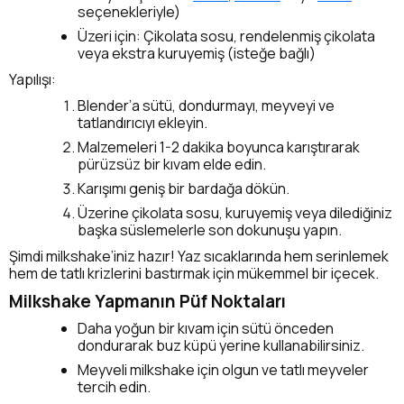
seçenekleriyle)
Üzeri için: Çikolata sosu, rendelenmiş çikolata
veya ekstra kuruyemiş (isteğe bağlı)
Yapılışı:
Blender’a sütü, dondurmayı, meyveyi ve
tatlandırıcıyı ekleyin.
Malzemeleri 1-2 dakika boyunca karıştırarak
pürüzsüz bir kıvam elde edin.
Karışımı geniş bir bardağa dökün.
Üzerine çikolata sosu, kuruyemiş veya dilediğiniz
başka süslemelerle son dokunuşu yapın.
Şimdi milkshake’iniz hazır! Yaz sıcaklarında hem serinlemek
hem de tatlı krizlerini bastırmak için mükemmel bir içecek.
Milkshake Yapmanın Püf Noktaları
Daha yoğun bir kıvam için sütü önceden
dondurarak buz küpü yerine kullanabilirsiniz.
Meyveli milkshake için olgun ve tatlı meyveler
tercih edin.