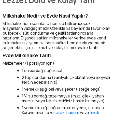
Lezzet Dolu ve Kolay Tarif
Milkshake Nedir ve Evde Nasıl Yapılır?
Milkshake, hem serinletici hem de tatlı bir içecek
arayanların vazgeçilmezi! Özellikle yaz aylarında favori olan
bu içecek, süt, dondurma ve çeşitli tatlandırıcılarla
hazırlanır. Dışarıda satılan milkshake’ler yerine evde kendi
milkshake’inizi yapmak, hem sağlıklı hem de ekonomik bir
seçenektir. İşte size hızlı ve kolay bir milkshake tarifi!
Evde Milkshake Tarifi
Malzemeler (1 porsiyon için):
1 su bardağı soğuk süt
2 top dondurma (vanilyalı, çikolatalı veya meyveli
tercih edebilirsiniz)
1 yemek kaşığı bal veya şeker (isteğe bağlı)
1/4 su bardağı taze meyve (muz, çilek, yaban
mersini veya tercih ettiğiniz başka bir meyve)
1 yemek kaşığı doğranmış kuruyemiş (Lebsan
Kuruyemiş’in taze
ceviz
,
badem
veya
fındık