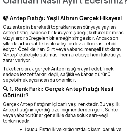
Olandan Nasıl Ayırt Edersiniz?
🍃 Antep Fıstığı: Yeşil Altının Gerçek Hikayesi
Gaziantep’in bereketli topraklarından dünyaya yayılan
Antep fıstığı, sadece bir kuruyemiş değil; kültürel bir miras,
yüzyıllardır süregelen bir emeğin simgesidir. Ancak son
yıllarda artan sahte fıstık satışı, bu lezzetli mirası tehdit
ediyor. Özellikle İran, Siirt veya yabancı menşeli fıstıkların
“Antep” etiketiyle satılması, hem üreticiye hem tüketiciye
zarar veriyor.
Tüketici olarak gerçek Antep fıstığını ayırt edebilmek,
sadece lezzet farkını değil, sağlıklı ve katkısız ürünü
seçebilmek açısından da önemlidir.
🔍 1. Renk Farkı: Gerçek Antep Fıstığı Nasıl
Görünür?
Gerçek Antep fıstığının içi canlı yeşil renktedir. Bu yeşillik,
Antep fıstığının içerdiği özel pigmentlerden gelir. Sahte
veya yabancı türler genellikle daha soluk sarı-yeşil
tonlarındadır.
İpucu: Fıstığı ikiye kırdığınızda iç kısmı parlak ve