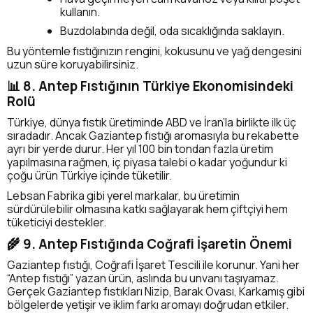
kullanın.
Buzdolabında değil, oda sıcaklığında saklayın.
Bu yöntemle fıstığınızın rengini, kokusunu ve yağ dengesini
uzun süre koruyabilirsiniz.
📊 8. Antep Fıstığının Türkiye Ekonomisindeki
Rolü
Türkiye, dünya fıstık üretiminde ABD ve İran’la birlikte ilk üç
sıradadır. Ancak Gaziantep fıstığı aromasıyla bu rekabette
ayrı bir yerde durur. Her yıl 100 bin tondan fazla üretim
yapılmasına rağmen, iç piyasa talebi o kadar yoğundur ki
çoğu ürün Türkiye içinde tüketilir.
Lebsan Fabrika gibi yerel markalar, bu üretimin
sürdürülebilir olmasına katkı sağlayarak hem çiftçiyi hem
tüketiciyi destekler.
🌾 9. Antep Fıstığında Coğrafi İşaretin Önemi
Gaziantep fıstığı, Coğrafi İşaret Tescili ile korunur. Yani her
“Antep fıstığı” yazan ürün, aslında bu unvanı taşıyamaz.
Gerçek Gaziantep fıstıkları Nizip, Barak Ovası, Karkamış gibi
bölgelerde yetişir ve iklim farkı aromayı doğrudan etkiler.