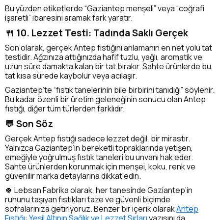
Bu yüzden etiketlerde “Gaziantep menşeli” veya “coğrafi
işaretli” ibaresini aramak fark yaratır.
🍴 10. Lezzet Testi: Tadında Saklı Gerçek
Son olarak, gerçek Antep fıstığını anlamanın en net yolu tat
testidir. Ağzınıza attığınızda hafif tuzlu, yağlı, aromatik ve
uzun süre damakta kalan bir tat bırakır. Sahte ürünlerde bu
tat kısa sürede kaybolur veya acılaşır.
Gaziantep’te “fıstık tanelerinin bile birbirini tanıdığı” söylenir.
Bu kadar özenli bir üretim geleneğinin sonucu olan Antep
fıstığı, diğer tüm türlerden farklıdır.
💬 Son Söz
Gerçek Antep fıstığı sadece lezzet değil, bir mirastır.
Yalnızca Gaziantep’in bereketli topraklarında yetişen,
emeğiyle yoğrulmuş fıstık taneleri bu unvanı hak eder.
Sahte ürünlerden korunmak için menşei, koku, renk ve
güvenilir marka detaylarına dikkat edin.
🍀 Lebsan Fabrika olarak, her tanesinde Gaziantep’in
ruhunu taşıyan fıstıkları taze ve güvenli biçimde
sofralarınıza getiriyoruz. Benzer bir içerik olarak
Antep
Fıstığı: Yeşil Altının Sağlık ve Lezzet Sırları
yazısını da