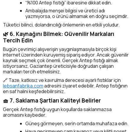
“%100 Antep fıstığı” ibaresine dikkat edin.
Ambalajda menşei bilgisi ve üretici adı
yazmıyorsa, o ürünü almamak en doğru seçimdir.
Tüketici bilinci, dolandırıcılığı önlemenin en etkili yoludur.
🌿 6. Kaynağını Bilmek: Güvenilir Markaları
Tercih Edin
Bugün çevrimiçi alışverişin yaygınlaşmasıyla birçok kişi
internet üzerinden kuruyemiş sipariş ediyor. Ancak güvenilir
kaynak seçmek çok önemli. Gerçek Antep fıstığı almak
istiyorsanız, Gaziantep üreticisiyle doğrudan çalışan
markaları tercih etmelisiniz.
🔗 Taze, katkısız ve kavrulma derecesi ayarlı fıstıklar için
lebsanfabrika.com
adresini ziyaret edebilir, Antep fıstığının
en saf halini keşfedebilirsiniz.
🧺 7. Saklama Şartları Kaliteyi Belirler
Gerçek Antep fıstığı uygun koşullarda saklanmazsa
aromasını kaybeder.
Güneş görmeyen, serin ortamda muhafaza edin.
Hava geçirmeyen cam kavanoz veya kilitli poşet