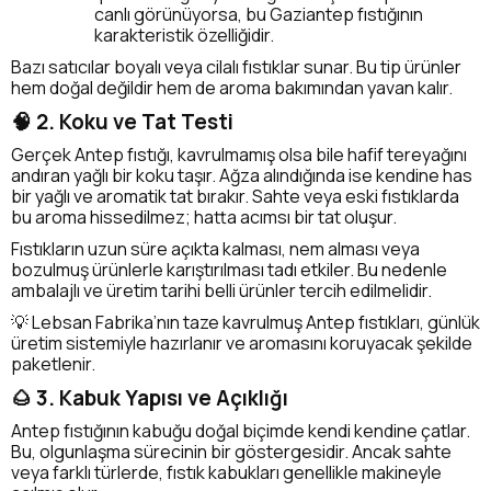
canlı görünüyorsa, bu Gaziantep fıstığının
karakteristik özelliğidir.
Bazı satıcılar boyalı veya cilalı fıstıklar sunar. Bu tip ürünler
hem doğal değildir hem de aroma bakımından yavan kalır.
🧠 2. Koku ve Tat Testi
Gerçek Antep fıstığı, kavrulmamış olsa bile hafif tereyağını
andıran yağlı bir koku taşır. Ağza alındığında ise kendine has
bir yağlı ve aromatik tat bırakır. Sahte veya eski fıstıklarda
bu aroma hissedilmez; hatta acımsı bir tat oluşur.
Fıstıkların uzun süre açıkta kalması, nem alması veya
bozulmuş ürünlerle karıştırılması tadı etkiler. Bu nedenle
ambalajlı ve üretim tarihi belli ürünler tercih edilmelidir.
💡 Lebsan Fabrika’nın taze kavrulmuş Antep fıstıkları, günlük
üretim sistemiyle hazırlanır ve aromasını koruyacak şekilde
paketlenir.
🌰 3. Kabuk Yapısı ve Açıklığı
Antep fıstığının kabuğu doğal biçimde kendi kendine çatlar.
Bu, olgunlaşma sürecinin bir göstergesidir. Ancak sahte
veya farklı türlerde, fıstık kabukları genellikle makineyle