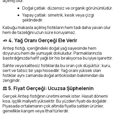
açılmış olur.
Doğal çatlak: düzensiz ve organik görünümlüdür.
Yapay çatlak: simetrik, kesik veya çizgi
şeklindedir.
Kabuğu makasla açılmış fıstıkların hem tadı daha yavan olur
hem de tazeliğini uzun süre koruyamaz.
🧈 4. Yağ Oranı Gerçeği Ele Verir
Antep fıstığı, içeriğindeki doğal yağ sayesinde hem
doyurucu hem de yumuşak dokuludur. Parmaklarınızla
bastırdığınızda hafif yağlı bir his bırakıyorsa bu iyiye işarettir.
Sahte veya kalitesiz fıstıklarda bu oran çok düşüktür; kuru,
sert ve tatsız bir yapı hissedilir. Yağ oranı yüksek olan
fıstıklar aynı zamanda doğal antioksidan bakımından da
zengindir.
⚖️ 5. Fiyat Gerçeği: Ucuzsa Şüphelenin
Gerçek Antep fıstığının üretimi emek ister. Hasat dönemi
kısa, işçilik maliyeti yüksektir. Bu yüzden fiyatı da doğaldır.
Piyasada ortalamanın çok altında fiyatla satılan ürünler,
genellikle karışım veya ithal türlerdir.