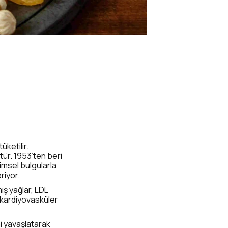
üketilir.
tür. 1953’ten beri
imsel bulgularla
riyor.
ış yağlar, LDL
, kardiyovasküler
ni yavaşlatarak