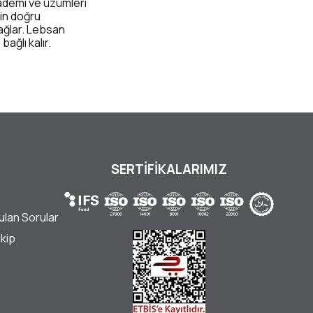
bademi ve üzümleri
rin doğru
ağlar. Lebsan
ağlı kalır.
SERTİFİKALARIMIZ
ulan Sorular
akip