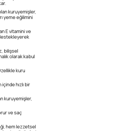
ar.
olan kuruyemişler,
rı yeme eğilimini
n E vitamini ve
i destekleyerek
 bilişsel
malık olarak kabul
zellikle kuru
içinde hızlı bir
an kuruyemişler,
korur ve saç
iği, hem lezzetsel