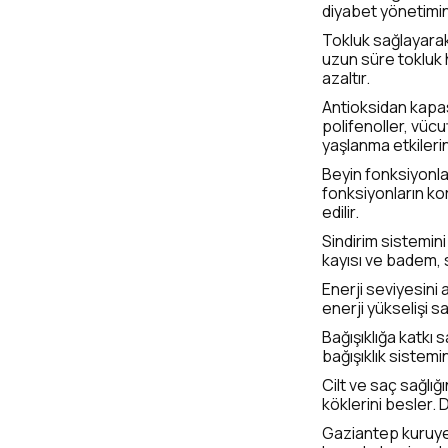
diyabet yönetimin
Tokluk sağlayarak
uzun süre tokluk h
azaltır.
Antioksidan kapas
polifenoller, vücu
yaşlanma etkilerini
Beyin fonksiyonla
fonksiyonların kor
edilir.
Sindirim sistemini
kayısı ve badem, 
Enerji seviyesini 
enerji yükselişi 
Bağışıklığa katkı
bağışıklık sistemi
Cilt ve saç sağlığı
köklerini besler. 
Gaziantep kuruyem