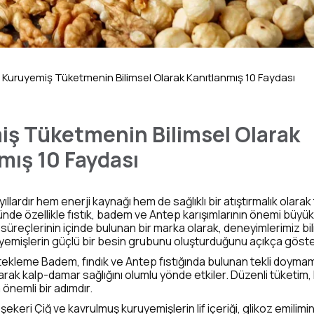
Kuruyemiş Tüketmenin Bilimsel Olarak Kanıtlanmış 10 Faydası
ş Tüketmenin Bilimsel Olarak
mış 10 Faydası
llardır hem enerji kaynağı hem de sağlıklı bir atıştırmalık olarak t
nde özellikle fıstık, badem ve Antep karışımlarının önemi büyük
süreçlerinin içinde bulunan bir marka olarak, deneyimlerimiz bil
uyemişlerin güçlü bir besin grubunu oluşturduğunu açıkça göste
stekleme Badem, fındık ve Antep fıstığında bulunan tekli doymam
arak kalp-damar sağlığını olumlu yönde etkiler. Düzenli tüketim
 önemli bir adımdır.
ekeri Çiğ ve kavrulmuş kuruyemişlerin lif içeriği, glikoz emilimi