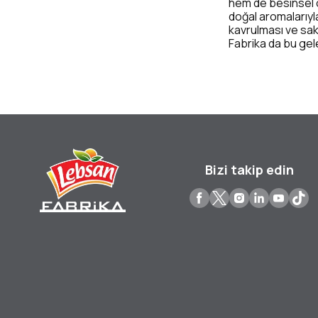
hem de besinsel ol
doğal aromalarıyla
kavrulması ve sa
Fabrika da bu gele
Bizi takip edin