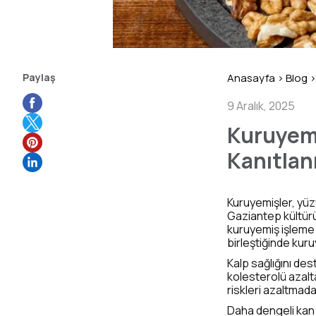
Paylaş
Anasayfa
>
Blog
>
9 Aralık, 2025
Kuruyemi
Kanıtlan
Kuruyemişler, yüzyı
Gaziantep kültürü
kuruyemiş işleme 
birleştiğinde kur
Kalp sağlığını de
kolesterolü azalt
riskleri azaltmada
Daha dengeli kan ş