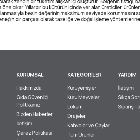
arak zengin bir tüketim alışkanlığı oluşturur. Bölgenin fıstığı, 
 öne çıkar. Yıllardır bu kültürün içinde yer alan üreticiler, ürünle
klanmasıyla besin değerinin maksimum seviyede korunmasını s
neğin bir parçası olarak tazeliğe ve doğal işleme yöntemlerine b
KURUMSAL
KATEGORİLER
YARDIM
Hakkımızda
Kuruyemişler
İletişim
Gıda Güvenliği
Kuru Meyveler
Sıkça Sor
Politikamız
Lokum
Sipariş T
Bizden Haberler
Drajeler
İletişim
Kahveler ve Çaylar
Çerez Politikası
Tüm Ürünler