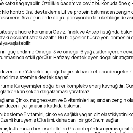
e katkı sağlayabilir. Özellikle badem ve ceviz bu konuda öne çık
 kilo kontrolünü destekleme Lif ve protein bakımından zengin 
issi verir. Ara öğünlerde doğru porsiyonlarda tüketildiğinde aşı
itesiyle hücre koruması Ceviz, fındık ve Antep fıstığında buluna
ttaki oksidatif stresi azaltır. Bu bileşenler hücre yenilenmesin
 yavaşlatabilir.
rını güçlendirme Omega-3 ve omega-6 yağ asitleri içeren ceviz,
unmasında etkili görülür. Hafızayı destekleyen doğal bir atıştır
 düzenleme Yüksek lif içeriği, bağırsak hareketlerini dengeler. Ö
sindirim sistemine destek sağlar.
artırma Kuruyemişler doğal birer kompleks enerji kaynağıdır. Gün 
sağlarken kan şekeri dalgalanması yaratmaz.
 sağlama Çinko, magnezyum ve B vitaminleri açısından zengin ol
nin düzenli çalışmasına katkıda bulunur.
nı besleme E vitamini, çinko ve sağlıklı yağlar, cilt elastikiyetini 
Düzenli kuruyemiş tüketimi, daha canlı bir görünüm sağlar.
iş kültürünün besinsel etkileri Gaziantep’in kuruyemiş çeşitlil