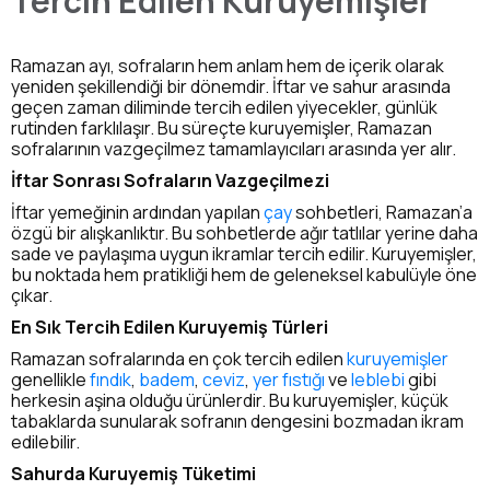
Tercih Edilen Kuruyemişler
Ramazan ayı, sofraların hem anlam hem de içerik olarak
yeniden şekillendiği bir dönemdir. İftar ve sahur arasında
geçen zaman diliminde tercih edilen yiyecekler, günlük
rutinden farklılaşır. Bu süreçte kuruyemişler, Ramazan
sofralarının vazgeçilmez tamamlayıcıları arasında yer alır.
İftar Sonrası Sofraların Vazgeçilmezi
İftar yemeğinin ardından yapılan
çay
sohbetleri, Ramazan’a
özgü bir alışkanlıktır. Bu sohbetlerde ağır tatlılar yerine daha
sade ve paylaşıma uygun ikramlar tercih edilir. Kuruyemişler,
bu noktada hem pratikliği hem de geleneksel kabulüyle öne
çıkar.
En Sık Tercih Edilen Kuruyemiş Türleri
Ramazan sofralarında en çok tercih edilen
kuruyemişler
genellikle
fındık
,
badem
,
ceviz
,
yer fıstığı
ve
leblebi
gibi
herkesin aşina olduğu ürünlerdir. Bu kuruyemişler, küçük
tabaklarda sunularak sofranın dengesini bozmadan ikram
edilebilir.
Sahurda Kuruyemiş Tüketimi