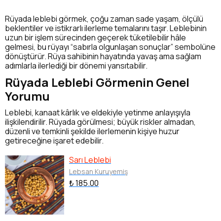
Rüyada leblebi görmek, çoğu zaman sade yaşam, ölçülü
beklentiler ve istikrarlı ilerleme temalarını taşır. Leblebinin
uzun bir işlem sürecinden geçerek tüketilebilir hâle
gelmesi, bu rüyayı “sabırla olgunlaşan sonuçlar” sembolüne
dönüştürür. Rüya sahibinin hayatında yavaş ama sağlam
adımlarla ilerlediği bir dönemi yansıtabilir.
Rüyada Leblebi Görmenin Genel
Yorumu
Leblebi, kanaat kârlık ve eldekiyle yetinme anlayışıyla
ilişkilendirilir. Rüyada görülmesi; büyük riskler almadan,
düzenli ve temkinli şekilde ilerlemenin kişiye huzur
getireceğine işaret edebilir.
Sarı Leblebi
Lebsan Kuruyemiş
₺ 185.00