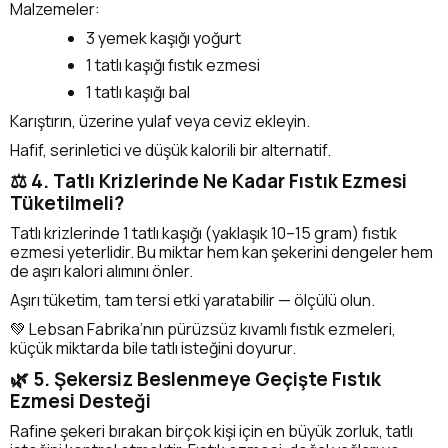
Malzemeler:
3 yemek kaşığı yoğurt
1 tatlı kaşığı fıstık ezmesi
1 tatlı kaşığı bal
Karıştırın, üzerine yulaf veya ceviz ekleyin.
Hafif, serinletici ve düşük kalorili bir alternatif.
⚖️ 4. Tatlı Krizlerinde Ne Kadar Fıstık Ezmesi
Tüketilmeli?
Tatlı krizlerinde 1 tatlı kaşığı (yaklaşık 10–15 gram) fıstık
ezmesi yeterlidir. Bu miktar hem kan şekerini dengeler hem
de aşırı kalori alımını önler.
Aşırı tüketim, tam tersi etki yaratabilir — ölçülü olun.
💚 Lebsan Fabrika’nın pürüzsüz kıvamlı fıstık ezmeleri,
küçük miktarda bile tatlı isteğini doyurur.
🌿 5. Şekersiz Beslenmeye Geçişte Fıstık
Ezmesi Desteği
Rafine şekeri bırakan birçok kişi için en büyük zorluk, tatlı