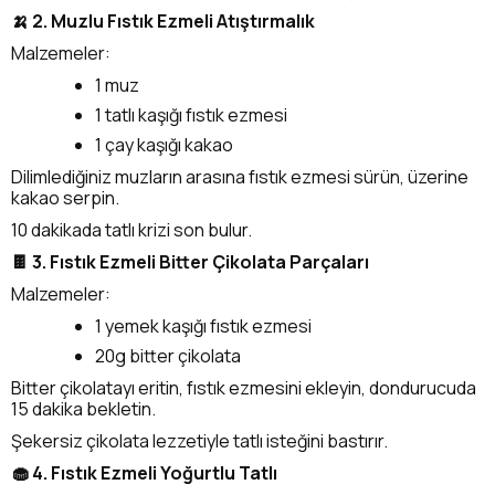
🍌 2. Muzlu Fıstık Ezmeli Atıştırmalık
Malzemeler:
1 muz
1 tatlı kaşığı fıstık ezmesi
1 çay kaşığı kakao
Dilimlediğiniz muzların arasına fıstık ezmesi sürün, üzerine
kakao serpin.
10 dakikada tatlı krizi son bulur.
🍫 3. Fıstık Ezmeli Bitter Çikolata Parçaları
Malzemeler:
1 yemek kaşığı fıstık ezmesi
20g bitter çikolata
Bitter çikolatayı eritin, fıstık ezmesini ekleyin, dondurucuda
15 dakika bekletin.
Şekersiz çikolata lezzetiyle tatlı isteğini bastırır.
🧁 4. Fıstık Ezmeli Yoğurtlu Tatlı