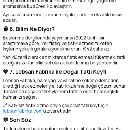
isteğini kontrol etmektir. Fıstık ezmesi, doğal yağları ve
aromasıyla bu süreci kolaylaştırır.
Ayrıca vücuda “enerjim var” sinyali göndererek açlık hissini
azaltır.
🧠 6. Bilim Ne Diyor?
Beslenme dergilerinde yayımlanan 2022 tarihli bir
araştırmaya göre: Yer fıstığı ve fıstık ezmesi tüketen
kişilerin şekerli gıdalara yönelme oranı %42 daha az.
Yani düzenli olarak az miktarda fıstık ezmesi tüketmek, tatlı
isteğini azaltan bilimsel olarak kanıtlanmış bir yöntemdir.
💚 7. Lebsan Fabrika ile Doğal Tatlı Keyfi
Lebsan Fabrika, palm yağı veya rafine şeker eklemeden
ürettiği fıstık ezmeleriyle, tatlı krizlerine doğal çözüm sunar.
Tamamen doğal lezzetiyle hem tatmin eder hem sağlıklı
kalmanızı sağlar.
🔗 Katkısız fıstık ezmeleriyle şekersiz tatlı keyfi için
lebsanfabrika.com
’u ziyaret edin.
💬 Son Söz
Tatlı krizlerini bastırmak için şeker değil, doğallık yeter. Bir