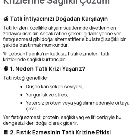
Krizlerine Sağlıklı Çözüm
🍯 Tatlı İhtiyacınızı Doğadan Karşılayın
Tatlı krizleri, özellikle akşam saatlerinde diyetlerin en
zorlayıcı kısmıdır. Ancak rafine şekerli gıdalar yerine yer
fıstığı ezmesi gibi doğal alternatiflerle bu isteği sağlıklı bir
şekilde bastırmak mümkündür.
💚 Lebsan Fabrika’nın katkısız fıstık ezmeleri, tatlı
krizlerinde sağlıklı kurtarıcıdır.
🧠 1. Neden Tatlı Krizi Yaşarız?
Tatlı isteği genellikle:
Düşen kan şekeri seviyesi,
Yorgunluk ve stres,
Yetersiz protein veya yağ alımı nedeniyle ortaya
çıkar.
Yer fıstığı ezmesi; protein, sağlıklı yağ ve lif içeriğiyle bu
dengesizlikleri doğal olarak giderir.
🍫 2. Fıstık Ezmesinin Tatlı Krizine Etkisi