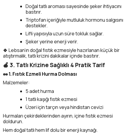
Doğal tatlı aroması sayesinde şeker ihtiyacını
bastırır.
Triptofan içeriğiyle mutluluk hormonu salgısını
destekler.
Lifli yapısıyla uzun süre tokluk sağlar.
Şeker yerine enerji verir.
🍀 Lebsan’ın doğal fıstık ezmesiyle hazırlanan küçük bir
atıştırmalık, tatlı krizini dakikalar içinde bastırır.
🍎 3. Tatlı Krizine Sağlıklı 4 Pratik Tarif
🥜 1. Fıstık Ezmeli Hurma Dolması
Malzemeler:
5 adet hurma
1 tatlı kaşığı fıstık ezmesi
Üzeri için tarçın veya hindistan cevizi
Hurmaları çekirdeklerinden ayırın, içine fıstık ezmesi
doldurun.
Hem doğal tatlı hem lif dolu bir enerji kaynağı.