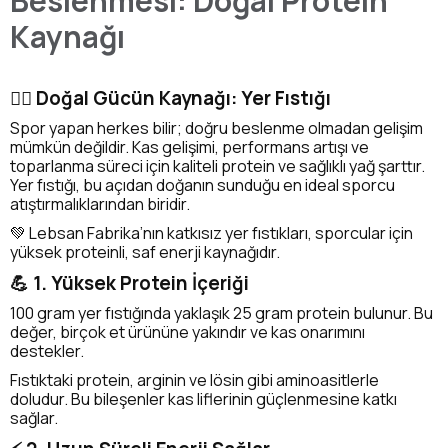
Beslenmesi: Doğal Protein
Kaynağı
🏋️‍♂️ Doğal Gücün Kaynağı: Yer Fıstığı
Spor yapan herkes bilir; doğru beslenme olmadan gelişim
mümkün değildir. Kas gelişimi, performans artışı ve
toparlanma süreci için kaliteli protein ve sağlıklı yağ şarttır.
Yer fıstığı, bu açıdan doğanın sunduğu en ideal sporcu
atıştırmalıklarından biridir.
💚 Lebsan Fabrika’nın katkısız yer fıstıkları, sporcular için
yüksek proteinli, saf enerji kaynağıdır.
💪 1. Yüksek Protein İçeriği
100 gram yer fıstığında yaklaşık 25 gram protein bulunur. Bu
değer, birçok et ürününe yakındır ve kas onarımını
destekler.
Fıstıktaki protein, arginin ve lösin gibi aminoasitlerle
doludur. Bu bileşenler kas liflerinin güçlenmesine katkı
sağlar.