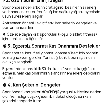
⚡ 2. Uzun Süreli Enerji Sağlar
Spor öncesinde karbonhidrat ağırlıklı besinler hızlı enerji
verir ama kısa sürer. Yer fıstığı ise sağlıklı yağları sayesinde
uzun süreli enerji sağlar.
Antrenman öncesi 1 avuç fıstık, kan şekerini dengeler ve
performansı artırır.
🍀 Özellikle dayanıklılık sporcuları (koşu, bisiklet, fitness)
için ideal bir ara öğündür.
🧠 3. Egzersiz Sonrası Kas Onarımını Destekler
Spor sonrası kas lifleri yıpranır; onarım süreci için protein
ve magnezyum gerekir. Yer fıstığı bu iki besin açısından
oldukça zengindir.
Egzersizden sonraki ilk 30 dakikada 2 yemek kaşığı fıstık
ezmesi, hem kas onarımını hızlandırır hem enerji depolarını
yeniler.
🩸 4. Kan Şekerini Dengeler
Spor öncesi kan şekeri düşüklüğü yorgunluk hissine neden
olur. Yer fıstığı, düşük glisemik indeksli olduğu için kan
şekerini dengede tutar.