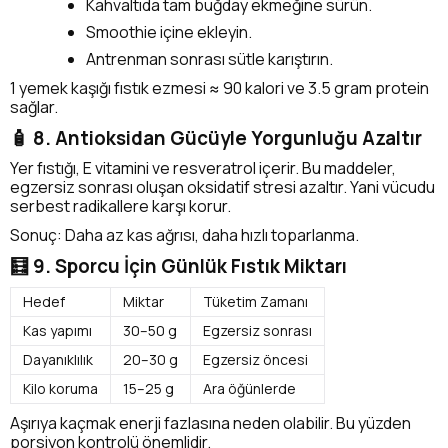
Kahvaltıda tam buğday ekmeğine sürün.
Smoothie içine ekleyin.
Antrenman sonrası sütle karıştırın.
1 yemek kaşığı fıstık ezmesi ≈ 90 kalori ve 3.5 gram protein
sağlar.
🧴 8. Antioksidan Gücüyle Yorgunluğu Azaltır
Yer fıstığı, E vitamini ve resveratrol içerir. Bu maddeler,
egzersiz sonrası oluşan oksidatif stresi azaltır. Yani vücudu
serbest radikallere karşı korur.
Sonuç: Daha az kas ağrısı, daha hızlı toparlanma.
🧮 9. Sporcu İçin Günlük Fıstık Miktarı
Hedef
Miktar
Tüketim Zamanı
Kas yapımı
30–50 g
Egzersiz sonrası
Dayanıklılık
20–30 g
Egzersiz öncesi
Kilo koruma
15–25 g
Ara öğünlerde
Aşırıya kaçmak enerji fazlasına neden olabilir. Bu yüzden
porsiyon kontrolü önemlidir.