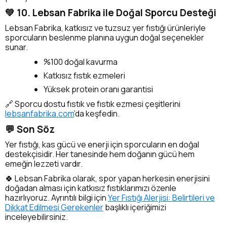
💚 10. Lebsan Fabrika ile Doğal Sporcu Desteği
Lebsan Fabrika, katkısız ve tuzsuz yer fıstığı ürünleriyle
sporcuların beslenme planına uygun doğal seçenekler
sunar.
%100 doğal kavurma
Katkısız fıstık ezmeleri
Yüksek protein oranı garantisi
🔗 Sporcu dostu fıstık ve fıstık ezmesi çeşitlerini
lebsanfabrika.com
’da keşfedin.
💬 Son Söz
Yer fıstığı, kas gücü ve enerji için sporcuların en doğal
destekçisidir. Her tanesinde hem doğanın gücü hem
emeğin lezzeti vardır.
🍀 Lebsan Fabrika olarak, spor yapan herkesin enerjisini
doğadan alması için katkısız fıstıklarımızı özenle
hazırlıyoruz. Ayrıntılı bilgi için
Yer Fıstığı Alerjisi: Belirtileri ve
Dikkat Edilmesi Gerekenler
başlıklı içeriğimizi
inceleyebilirsiniz.