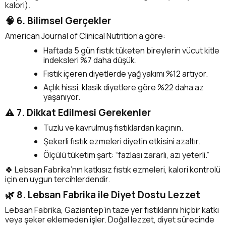
kalori).
🧠 6. Bilimsel Gerçekler
American Journal of Clinical Nutrition’a göre:
Haftada 5 gün fıstık tüketen bireylerin vücut kitle
indeksleri %7 daha düşük.
Fıstık içeren diyetlerde yağ yakımı %12 artıyor.
Açlık hissi, klasik diyetlere göre %22 daha az
yaşanıyor.
⚠️ 7. Dikkat Edilmesi Gerekenler
Tuzlu ve kavrulmuş fıstıklardan kaçının.
Şekerli fıstık ezmeleri diyetin etkisini azaltır.
Ölçülü tüketim şart: “fazlası zararlı, azı yeterli.”
🍀 Lebsan Fabrika’nın katkısız fıstık ezmeleri, kalori kontrolü
için en uygun tercihlerdendir.
🌿 8. Lebsan Fabrika ile Diyet Dostu Lezzet
Lebsan Fabrika, Gaziantep’in taze yer fıstıklarını hiçbir katkı
veya şeker eklemeden işler. Doğal lezzet, diyet sürecinde