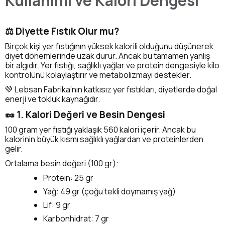
Kullanımı ve Kalori Dengesi
⚖️ Diyette Fıstık Olur mu?
Birçok kişi yer fıstığının yüksek kalorili olduğunu düşünerek
diyet dönemlerinde uzak durur. Ancak bu tamamen yanlış
bir algıdır. Yer fıstığı, sağlıklı yağlar ve protein dengesiyle kilo
kontrolünü kolaylaştırır ve metabolizmayı destekler.
💚 Lebsan Fabrika’nın katkısız yer fıstıkları, diyetlerde doğal
enerji ve tokluk kaynağıdır.
🥜 1. Kalori Değeri ve Besin Dengesi
100 gram yer fıstığı yaklaşık 560 kalori içerir. Ancak bu
kalorinin büyük kısmı sağlıklı yağlardan ve proteinlerden
gelir.
Ortalama besin değeri (100 gr):
Protein: 25 gr
Yağ: 49 gr (çoğu tekli doymamış yağ)
Lif: 9 gr
Karbonhidrat: 7 gr