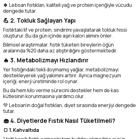
🍀 Lebsan fıstıkları, kaliteli yağ ve protein içeriğiyle vücudu
dengede tutar.
💪 2. Tokluk Sağlayan Yapı
Fıstıktaki lif ve protein, sindirimi yavaşlatarak tokluk hissi
oluşturur. Bu da gün içinde aşırı kalori alımını önler.
Bilimsel araştırmalar, fıstık tüketen bireylerin öğün
aralarında %20 daha az atıştırdığını göstermektedir.
🔥 3. Metabolizmayı Hızlandırır
Yer fıstığındaki tekli doymamış yağlar, metabolizmayı
destekleyerek yağ yakımını artırır. Ayrıca magnezyum
içeriği, enerji üretiminde rol oynar.
Bu da hem kilo verme sürecini destekler hem de kas
kütlesinin korunmasına yardımcı olur.
💚 Lebsan’ın doğal fıstıkları, diyet sırasında enerjiyi dengede
tutar.
🧁 4. Diyetlerde Fıstık Nasıl Tüketilmeli?
🍞 1. Kahvaltıda
1 tatlı kaşığı fıstık ezmesini tam buğday ekmeğine sürün.