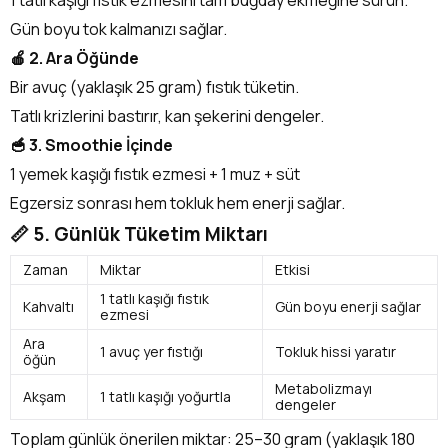
Gün boyu tok kalmanızı sağlar.
🍎 2. Ara Öğünde
Bir avuç (yaklaşık 25 gram) fıstık tüketin.
Tatlı krizlerini bastırır, kan şekerini dengeler.
🥣 3. Smoothie İçinde
1 yemek kaşığı fıstık ezmesi + 1 muz + süt
Egzersiz sonrası hem tokluk hem enerji sağlar.
📏 5. Günlük Tüketim Miktarı
Zaman
Miktar
Etkisi
1 tatlı kaşığı fıstık
Kahvaltı
Gün boyu enerji sağlar
ezmesi
Ara
1 avuç yer fıstığı
Tokluk hissi yaratır
öğün
Metabolizmayı
Akşam
1 tatlı kaşığı yoğurtla
dengeler
Toplam günlük önerilen miktar: 25–30 gram (yaklaşık 180