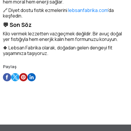
hem moral hem enerji sağlar.
🔗 Diyet dostu fıstık ezmelerini
lebsanfabrika.com
’da
keşfedin.
💬 Son Söz
Kilo vermek lezzetten vazgeçmek değildir. Bir avuç doğal
yer fıstığıyla hem enerjik kalın hem formunuzu koruyun.
🍀 Lebsan Fabrika olarak, doğadan gelen dengeyi fit
yaşamınıza taşıyoruz.
Paylaş