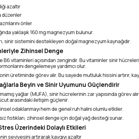
iği azaltır
 düzenler
azmlarını önler
ığında yaklaşık 160 mg magnezyum bulunur.
arı, sinir sistemini destekleyen doğal magnezyum kaynağıdır.
nleriyle Zihinsel Denge
3 ve B6 vitaminleri açısından zengindir. Bu vitaminler sinir hücrele
ormonlarını dengelemeye yardımcı olur.
onin üretiminde görev alır. Bu sayede mutluluk hissini artırır, kayg
 Yağlarla Beyin ve Sinir Uyumunu Güçlendirir
ymamış yağlar (MUFA), sinir hücrelerinin zar yapısında görev alır. 
ücut arasındaki iletişim güçlenir.
nsel odaklanmayı hem de genel ruh halini olumlu etkiler.
sız fıstıkları, zihinsel denge için doğal yağ desteği sunar.
ın Stres Üzerindeki Dolaylı Etkileri
in seviyesini artırarak kaygıyı azaltır