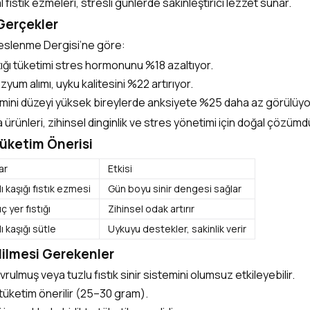
 fıstık ezmeleri, stresli günlerde sakinleştirici lezzet sunar.
 Gerçekler
 Beslenme Dergisi’ne göre:
tığı tüketimi stres hormonunu %18 azaltıyor.
um alımı, uyku kalitesini %22 artırıyor.
amini düzeyi yüksek bireylerde anksiyete %25 daha az görülüyo
ürünleri, zihinsel dinginlik ve stres yönetimi için doğal çözümd
üketim Önerisi
ar
Etkisi
lı kaşığı fıstık ezmesi
Gün boyu sinir dengesi sağlar
ç yer fıstığı
Zihinsel odak artırır
lı kaşığı sütle
Uykuyu destekler, sakinlik verir
Edilmesi Gerekenler
avrulmuş veya tuzlu fıstık sinir sistemini olumsuz etkileyebilir.
tüketim önerilir (25–30 gram).