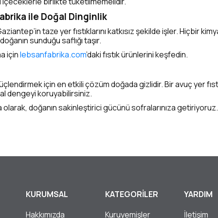
i içeceklerle birlikte tüketilmemelidir.
abrika ile Doğal Dinginlik
ziantep’in taze yer fıstıklarını katkısız şekilde işler. Hiçbir kimy
oğanın sunduğu saflığı taşır.
a için
lebsanfabrika.com
’daki fıstık ürünlerini keşfedin.
güçlendirmek için en etkili çözüm doğada gizlidir. Bir avuç yer fıs
l dengeyi koruyabilirsiniz.
olarak, doğanın sakinleştirici gücünü sofralarınıza getiriyoruz.
KURUMSAL
KATEGORİLER
YARDIM
Hakkımızda
Kuruyemişler
İletişim