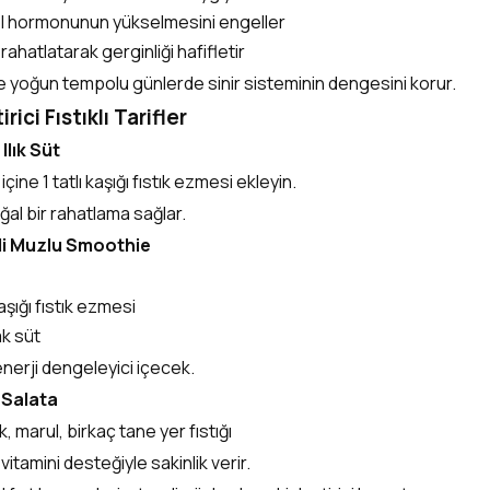
ol hormonunun yükselmesini engeller
 rahatlatarak gerginliği hafifletir
kle yoğun tempolu günlerde sinir sisteminin dengesini korur.
rici Fıstıklı Tarifler
 Ilık Süt
 içine 1 tatlı kaşığı fıstık ezmesi ekleyin.
l bir rahatlama sağlar.
eli Muzlu Smoothie
kaşığı fıstık ezmesi
ak süt
enerji dengeleyici içecek.
l Salata
, marul, birkaç tane yer fıstığı
tamini desteğiyle sakinlik verir.