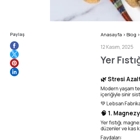
Paylaş
Anasayfa
>
Blog
>
12 Kasım, 2025
Yer Fıstı
🌿 Stresi Aza
Modern yaşam temp
içeriğiyle sinir si
💚 Lebsan Fabrika’
🧠 1. Magnezy
Yer fıstığı, magne
düzenler ve kas k
Faydaları: