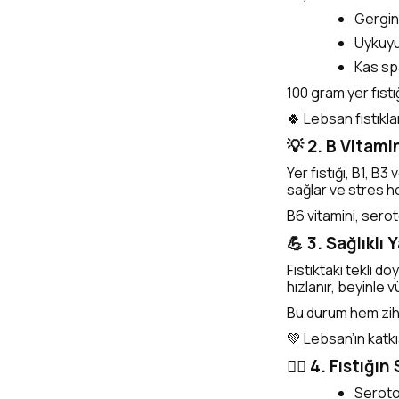
Gerginl
Uykuyu
Kas sp
100 gram yer fıst
🍀 Lebsan fıstıkl
💡 2. B Vitami
Yer fıstığı, B1, B
sağlar ve stres h
B6 vitamini, serot
💪 3. Sağlıklı
Fıstıktaki tekli do
hızlanır, beyinle v
Bu durum hem zihi
💚 Lebsan’ın katkı
🧘‍♀️ 4. Fıstığ
Seroton