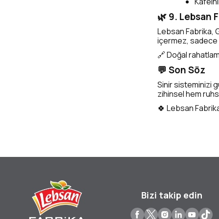
Kafeinl
🌿 9. Lebsan F
Lebsan Fabrika, Ga
içermez, sadece d
🔗 Doğal rahatlam
💬 Son Söz
Sinir sisteminizi 
zihinsel hem ruhsa
🍀 Lebsan Fabrika 
Bizi takip edin