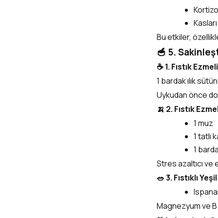
Kortiz
Kasları
Bu etkiler, özelli
🥣 5. Sakinleşti
☕ 1. Fıstık Ezmeli
1 bardak ılık sütün
Uykudan önce doğa
🍌 2. Fıstık Ezm
1 muz
1 tatlı 
1 bard
Stres azaltıcı ve 
🥗 3. Fıstıklı Yeşi
Ispanak
Magnezyum ve B vi