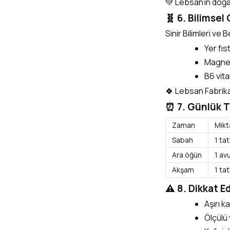
💚 Lebsan’ın doğal
🧬 6. Bilimsel
Sinir Bilimleri ve
Yer fıs
Magnezy
B6 vit
🍀 Lebsan Fabrika 
⏰ 7. Günlük T
Zaman
Mikt
Sabah
1 tat
Ara öğün
1 avu
Akşam
1 tat
⚠️ 8. Dikkat 
Aşırı k
Ölçülü 