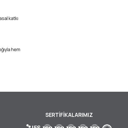
asal katkı
tığıyla hem
SERTİFİKALARIMIZ