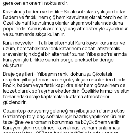
gereken en önemli noktalardır.
Kavrulmuş badem ve fındık – Sıcak sofralara yakışan tatlar
Badem ve fındık, hem çiğ hem kavrulmuş olarak tercih edilir.
Özellikle hafif kavrulmuş olanlar akşam sofralarında daha
popülerdir. Yumuşak aroma, yılbaşı atmosferiyle uyumludur
ve sunumlarda sıkça kullanılır.
Kuru meyveler – Tatlı bir alternatif Kuru kayısı, kuru incir ve
üzüm, hem tabaklara renk katar hem de tatlı atıştırmalık
arayanlar için doğal bir alternatif sunar. Yılbaşı sofralarında
kuruyemişle birlikte sunulması geleneksel bir denge
oluşturur.
Draje çeşitleri – Yılbaşının renkli dokunuşu Çikolatalı
drajeler, yılbaşı temasına en çok yakışan ürünlerden biridir.
Fındık, badem veya fıstık kaplı drajeler hem görsel hem de
lezzet olarak sofrayı hareketlendirir. Özellikle kırmızı ve altın
tonlarındaki draje kaplamaları kutlama atmosferini
güçlendirir.
Gaziantep kuruyemiş geleneğinin yılbaşı sofralarına etkisi
Gaziantep’te yılbaşı sofraları için hazırlık yapılırken ürünün
tazeliğine ve aromanın korunmasına büyük önem verilir.
Kuruyemişlerin seçilmesi, kavrulması ve harmanlanması