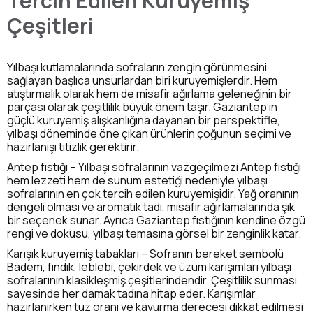
Tercih Edilen Kuruyemiş
Çeşitleri
Yılbaşı kutlamalarında sofraların zengin görünmesini
sağlayan başlıca unsurlardan biri kuruyemişlerdir. Hem
atıştırmalık olarak hem de misafir ağırlama geleneğinin bir
parçası olarak çeşitlilik büyük önem taşır. Gaziantep’in
güçlü kuruyemiş alışkanlığına dayanan bir perspektifle,
yılbaşı döneminde öne çıkan ürünlerin çoğunun seçimi ve
hazırlanışı titizlik gerektirir.
Antep fıstığı – Yılbaşı sofralarının vazgeçilmezi Antep fıstığı
hem lezzeti hem de sunum estetiği nedeniyle yılbaşı
sofralarının en çok tercih edilen kuruyemişidir. Yağ oranının
dengeli olması ve aromatik tadı, misafir ağırlamalarında şık
bir seçenek sunar. Ayrıca Gaziantep fıstığının kendine özgü
rengi ve dokusu, yılbaşı temasına görsel bir zenginlik katar.
Karışık kuruyemiş tabakları – Sofranın bereket sembolü
Badem, fındık, leblebi, çekirdek ve üzüm karışımları yılbaşı
sofralarının klasikleşmiş çeşitlerindendir. Çeşitlilik sunması
sayesinde her damak tadına hitap eder. Karışımlar
hazırlanırken tuz oranı ve kavurma derecesi dikkat edilmesi