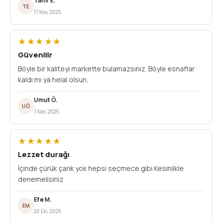
Tahir E.
TE
17 Kas, 2025
★★★★★
Güvenilir
Böyle bir kaliteyi markette bulamazsınız. Böyle esnaflar
kaldı mı ya helal olsun.
Umut Ö.
UÖ
7 Kas, 2025
★★★★★
Lezzet durağı
İçinde çürük çarık yok hepsi seçmece gibi Kesinlikle
denemelisiniz
Efe M.
EM
20 Eki, 2025