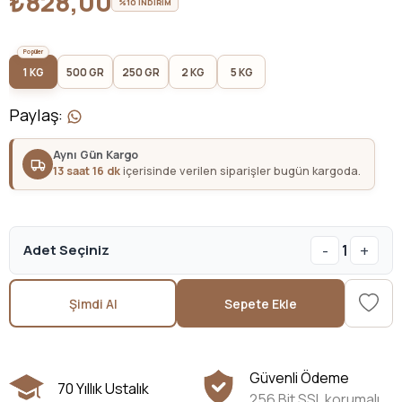
₺828,00
%10 İNDİRİM
1 KG
500 GR
250 GR
2 KG
5 KG
Paylaş
:
Aynı Gün Kargo
13 saat 16 dk
içerisinde verilen siparişler bugün kargoda.
-
+
Adet Seçiniz
1
Şimdi Al
Sepete Ekle
Güvenli Ödeme
70 Yıllık Ustalık
256 Bit SSL korumalı