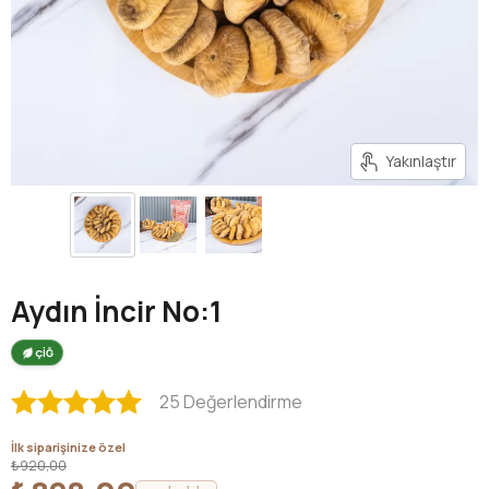
Yakınlaştır
Aydın İncir No:1
ÇİĞ
25 Değerlendirme
İlk siparişinize özel
₺920,00