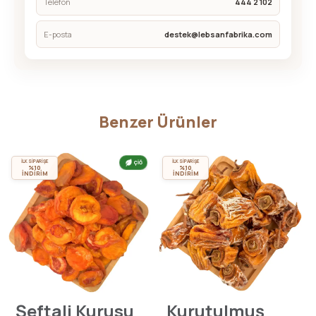
Telefon
444 2 102
E-posta
destek@lebsanfabrika.com
Benzer Ürünler
İLK SİPARİŞE
İLK SİPARİŞE
ÇİĞ
%10
%10
İNDİRİM
İNDİRİM
Şeftali Kurusu
Kurutulmuş