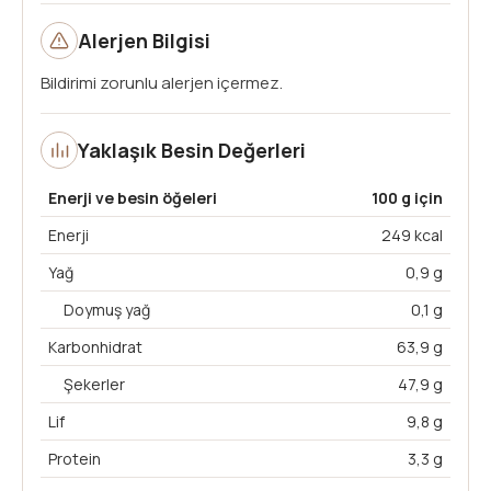
Alerjen Bilgisi
Bildirimi zorunlu alerjen içermez.
Yaklaşık Besin Değerleri
Enerji ve besin öğeleri
100 g için
Enerji
249 kcal
Yağ
0,9 g
Doymuş yağ
0,1 g
Karbonhidrat
63,9 g
Şekerler
47,9 g
Lif
9,8 g
Protein
3,3 g