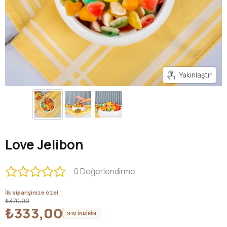
Yakınlaştır
Love Jelibon
0 Değerlendirme
İlk siparişinize özel
₺370,00
₺333,00
%10 İNDİRİM