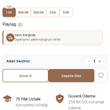
1 KG
500 GR
250 GR
2 KG
5 KG
Paylaş
:
Yarın Kargoda
Siparişiniz
yarın
kargoya verilir.
-
+
Adet Seçiniz
1
Şimdi Al
Sepete Ekle
Güvenli Ödeme
70 Yıllık Ustalık
256 Bit SSL korumalı
Kuruyemiş Ustalığı
ödeme