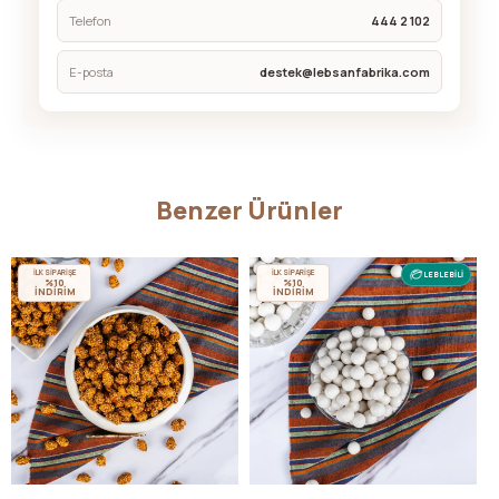
Telefon
444 2 102
E-posta
destek@lebsanfabrika.com
Benzer Ürünler
İLK SİPARİŞE
İLK SİPARİŞE
LEBLEBİLİ
%10
%10
İNDİRİM
İNDİRİM