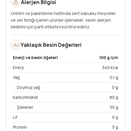
Alerjen Bilgisi
Üretim ve paketleme hattında sert kabuklu meyveler
ve yer fıstığı içeren ürünler işlenebilir; kesin alerjen
bildirimi için parti etiketini kontrol ediniz.
Yaklaşık Besin Değerleri
Enerji ve besin öğeleri
100 g için
Enerji
340 kcal
Yağ
0,1 g
Doymuş yağ
0 g
Karbonhidrat
80 g
Şekerler
55 g
Lif
0 g
Protein
5 g