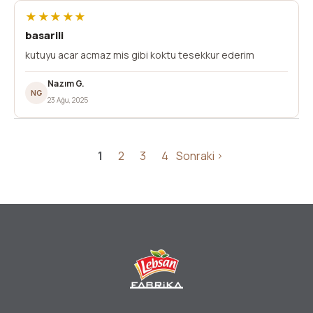
★★★★★
basarili
kutuyu acar acmaz mis gibi koktu tesekkur ederim
Nazım G.
NG
23 Ağu, 2025
1
2
3
4
Sonraki