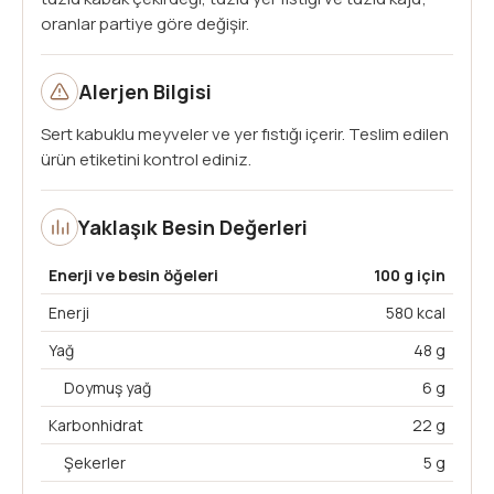
oranlar partiye göre değişir.
Alerjen Bilgisi
Sert kabuklu meyveler ve yer fıstığı içerir. Teslim edilen
ürün etiketini kontrol ediniz.
Yaklaşık Besin Değerleri
Enerji ve besin öğeleri
100 g için
Enerji
580 kcal
Yağ
48 g
Doymuş yağ
6 g
Karbonhidrat
22 g
Şekerler
5 g