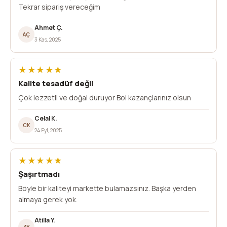
Tekrar sipariş vereceğim
Ahmet Ç.
AÇ
3 Kas, 2025
★★★★★
Kalite tesadüf değil
Çok lezzetli ve doğal duruyor Bol kazançlarınız olsun
Celal K.
CK
24 Eyl, 2025
★★★★★
Şaşırtmadı
Böyle bir kaliteyi markette bulamazsınız. Başka yerden
almaya gerek yok.
Atilla Y.
AY