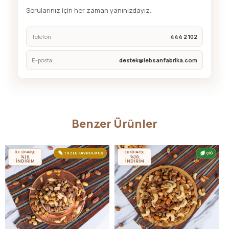
Sorularınız için her zaman yanınızdayız.
Telefon
444 2 102
E-posta
destek@lebsanfabrika.com
Benzer Ürünler
İLK SİPARİŞE
İLK SİPARİŞE
TUZLU KAVRULMUŞ
ÇİĞ
%10
%10
İNDİRİM
İNDİRİM