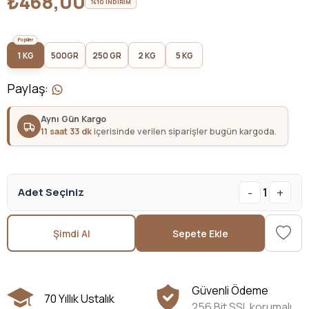
₺468,00
%10 İNDİRİM
1 KG
500GR
250 GR
2 KG
5 KG
Paylaş
:
Aynı Gün Kargo
11 saat 33 dk
içerisinde verilen siparişler bugün kargoda.
-
+
Adet Seçiniz
1
Şimdi Al
Sepete Ekle
Güvenli Ödeme
70 Yıllık Ustalık
256 Bit SSL korumalı