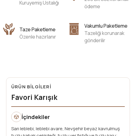
Kuruyemiş Ustalığı
ödeme
Vakumlu Paketleme
Taze Paketleme
Tazeliği korunarak
Özenle hazırlanır
gönderilir
ÜRÜN BİLGİLERİ
Favori Karışık
İçindekiler
Sarı leblebi, leblebi avare, Nevşehir beyaz kavrulmuş
tuzlu kabak çekirdeği, tuzlu yer fıstığı ve tuzlu kaju;