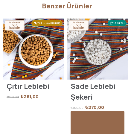
Benzer Ürünler
İLK SİPARİŞE
İLK SİPARİŞE
TUZLU KAVRULMUŞ
LEBLEBİLİ
%10
%10
İNDİRİM
İNDİRİM
Çıtır Leblebi
Sade Leblebi
Şekeri
₺261,00
₺290,00
₺270,00
₺300,00