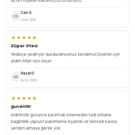
açtım İnşallah kalitenizi bozmazsınız
Can G.
CG
4 Kas, 2025
★★★★★
Süper ötesi
Yedikçe yediriyor durduramıyoruz kendimizi Diyetim için
aldım Allah razı olsun
Sezai D.
SD
24 Eki, 2025
★★★★★
guvenilir
indirimde gorunce kacirmak istemedim tadi efsane
bagimlilik yapiyor paketleme hijyenik ve temizdi baska
yerden almaya gerek yok