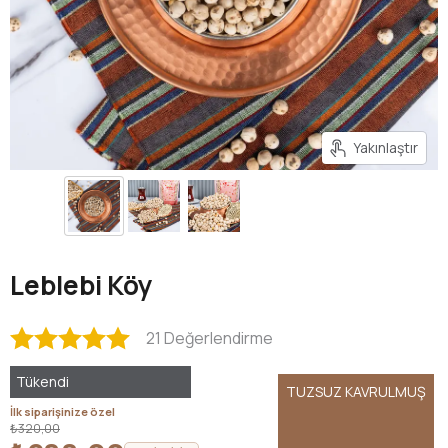
Yakınlaştır
Leblebi Köy
21 Değerlendirme
Tükendi
TUZSUZ KAVRULMUŞ
İlk siparişinize özel
₺320,00