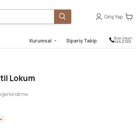
Giriş Yap
Bize Ulaşın
Kurumsal
Sipariş Takip
444 2 102
itil Lokum
eğerlendirme
İM