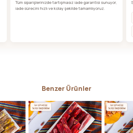
Tüm siparişlerinizde tartışmasız iade garantisi sunuyor,
iade sürecini hızlı ve kolay şekilde tamamlıyoruz.
Benzer Ürünler
İLK SİPARİŞE
İLK SİPARİŞE
%10 İNDİRİM
%10 İNDİRİM