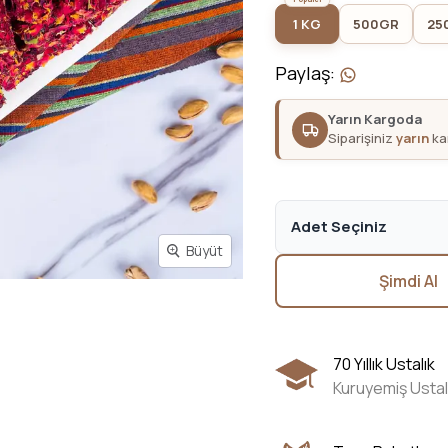
1 KG
500GR
25
Paylaş
:
Yarın Kargoda
Siparişiniz
yarın
kar
Adet Seçiniz
Büyüt
Şimdi Al
70 Yıllık Ustalık
Kuruyemiş Ustal