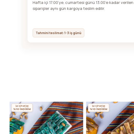
Hafta içi 17.00’ye, cumartesi günü 13.00’e kadar verilen
siparişler aynı gün kargoya teslim edilir.
Tahmini teslimat: 1-3 iş günü
İLK SİPARİŞE
İLK SİPARİŞE
%10 İNDİRİM
%10 İNDİRİM