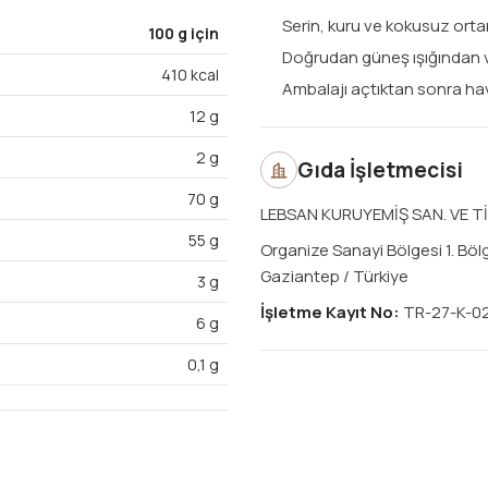
Serin, kuru ve kokusuz orta
100 g için
Doğrudan güneş ışığından
410 kcal
Ambalajı açtıktan sonra ha
12 g
2 g
Gıda İşletmecisi
70 g
LEBSAN KURUYEMİŞ SAN. VE TİC
55 g
Organize Sanayi Bölgesi 1. Böl
Gaziantep / Türkiye
3 g
İşletme Kayıt No:
TR-27-K-0
6 g
0,1 g