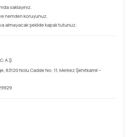
mda saklayınız.
 ve nemden koruyunuz.
va almayacak şekilde kapalı tutunuz.
. A.Ş.
ge, 83120 Nolu Cadde No: 11, Merkez Şehitkamil –
29929