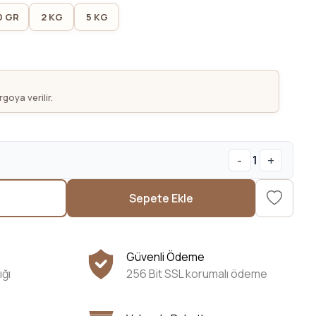
0 GR
2 KG
5 KG
goya verilir.
-
+
1
Sepete Ekle
Güvenli Ödeme
ığı
256 Bit SSL korumalı ödeme