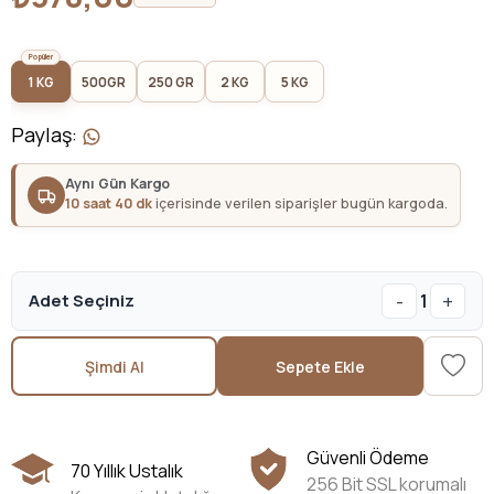
1 KG
500GR
250 GR
2 KG
5 KG
Paylaş
:
Aynı Gün Kargo
10 saat 40 dk
içerisinde verilen siparişler bugün kargoda.
-
+
Adet Seçiniz
1
Şimdi Al
Sepete Ekle
Güvenli Ödeme
70 Yıllık Ustalık
256 Bit SSL korumalı