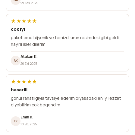
29 Kas, 2025
★★★★★
cok iyi
paketleme hijyenik ve temizdi urun resimdeki gibi geldi
hayirli isler dilerim
Atakan K.
AK
26 Eki, 2025
★★★★★
basarili
gonul rahatligiyla tavsiye ederim piyasadaki en iyi lezzet
diyebilirim cok begendim
Emin K.
EK
10 Eki, 2025