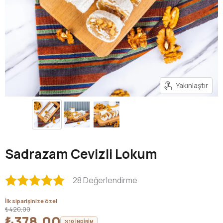
Yakınlaştır
Sadrazam Cevizli Lokum
28 Değerlendirme
İlk siparişinize özel
₺420,00
₺378,00
%10 İNDİRİM