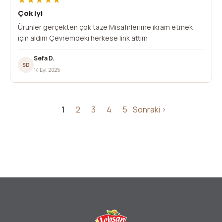
★★★★★
Çok iyi
Ürünler gerçekten çok taze Misafirlerime ikram etmek
için aldım Çevremdeki herkese link attım
Sefa D.
SD
14 Eyl, 2025
1
2
3
4
5
Sonraki