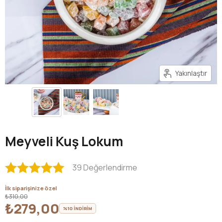
Yakınlaştır
Meyveli Kuş Lokum
39 Değerlendirme
İlk siparişinize özel
₺310,00
₺279,00
%10 İNDİRİM