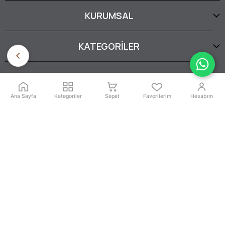
KURUMSAL
KATEGORİLER
YARDIM
Ana Sayfa
Kategoriler
Sepet
Favorilerim
Hesabım
SERTİFİKALARIMIZ
İptal