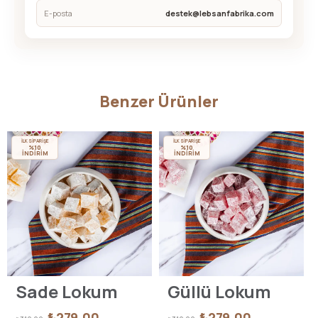
E-posta
destek@lebsanfabrika.com
Benzer Ürünler
İLK SİPARİŞE
İLK SİPARİŞE
%10
%10
İNDİRİM
İNDİRİM
Sade Lokum
Güllü Lokum
₺279,00
₺279,00