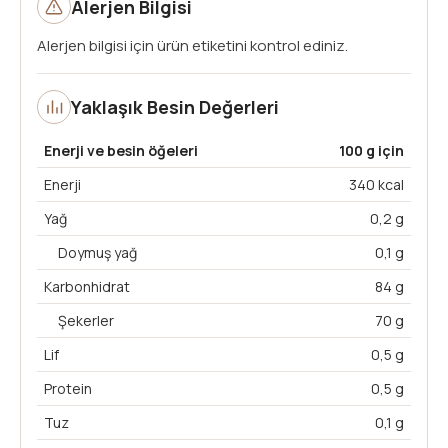
Alerjen Bilgisi
Alerjen bilgisi için ürün etiketini kontrol ediniz.
Yaklaşık Besin Değerleri
Enerji ve besin öğeleri
100 g için
Enerji
340 kcal
Yağ
0,2 g
Doymuş yağ
0,1 g
Karbonhidrat
84 g
Şekerler
70 g
Lif
0,5 g
Protein
0,5 g
Tuz
0,1 g