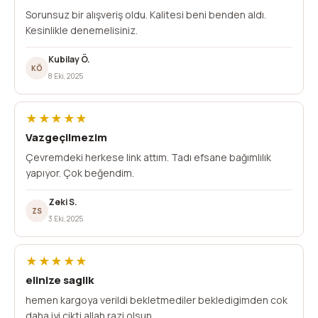
Sorunsuz bir alışveriş oldu. Kalitesi beni benden aldı.
Kesinlikle denemelisiniz.
Kubilay Ö.
KÖ
8 Eki, 2025
★★★★★
Vazgeçilmezim
Çevremdeki herkese link attım. Tadı efsane bağımlılık
yapıyor. Çok beğendim.
Zeki S.
ZS
3 Eki, 2025
★★★★★
elinize saglik
hemen kargoya verildi bekletmediler bekledigimden cok
daha iyi cikti allah razi olsun