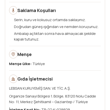
Saklama Koşulları
Serin, kuru ve kokusuz ortamda saklayınız.
Doğrudan güneş ışığından ve nemden koruyunuz.
Ambalajı açtıktan sonra hava almayacak şekilde
kapalı tutunuz.
Menşe
Menşe ülke:
Türkiye
Gıda İşletmecisi
LEBSAN KURUYEMİŞ SAN. VE TİC. A.Ş.
Organize Sanayi Bölgesi 1. Bölge, 83120 Nolu Cadde
No: 11, Merkez Şehitkamil – Gaziantep / Türkiye
İşletme Kayıt No:
TR-27-K-029929