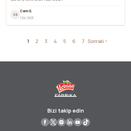
Cem S.
CS
1 Eki, 2025
1
2
3
4
5
6
7
Sonraki
Bizi takip edin