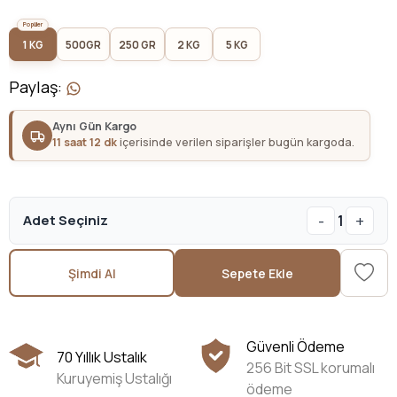
1 KG
500GR
250 GR
2 KG
5 KG
Paylaş
:
Aynı Gün Kargo
11 saat 12 dk
içerisinde verilen siparişler bugün kargoda.
-
+
Adet Seçiniz
1
Şimdi Al
Sepete Ekle
Güvenli Ödeme
70 Yıllık Ustalık
256 Bit SSL korumalı
Kuruyemiş Ustalığı
ödeme