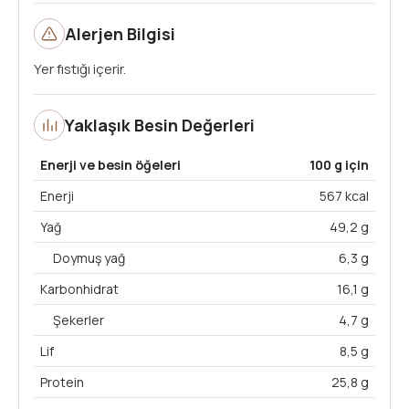
Alerjen Bilgisi
Yer fıstığı içerir.
Yaklaşık Besin Değerleri
Enerji ve besin öğeleri
100 g için
Enerji
567 kcal
Yağ
49,2 g
Doymuş yağ
6,3 g
Karbonhidrat
16,1 g
Şekerler
4,7 g
Lif
8,5 g
Protein
25,8 g