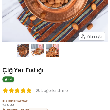
Yakınlaştır
Çiğ Yer Fıstığı
ÇİĞ
20 Değerlendirme
İlk siparişinize özel
₺310,00