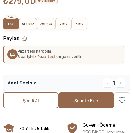
₺279,00
%10 İNDİRİM
1 KG
500GR
250 GR
2 KG
5 KG
Paylaş
:
Pazartesi Kargoda
Siparişiniz
Pazartesi
kargoya verilir.
-
+
Adet Seçiniz
1
Şimdi Al
Sepete Ekle
Güvenli Ödeme
70 Yıllık Ustalık
256 Bit SSL korumalı