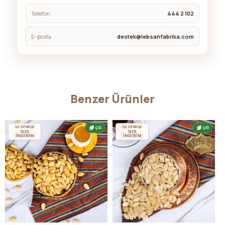
Telefon
444 2 102
E-posta
destek@lebsanfabrika.com
Benzer Ürünler
İLK SİPARİŞE
İLK SİPARİŞE
ÇİĞ
ÇİĞ
%10
%10
İNDİRİM
İNDİRİM