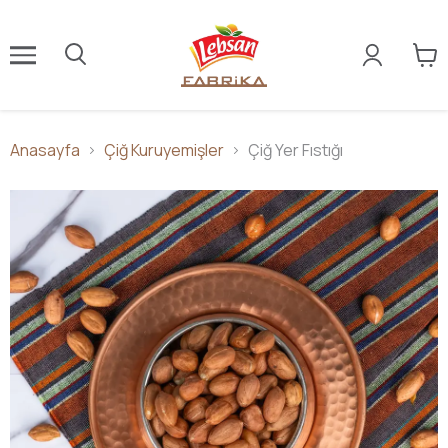
Anasayfa
Çiğ Kuruyemişler
Çiğ Yer Fıstığı