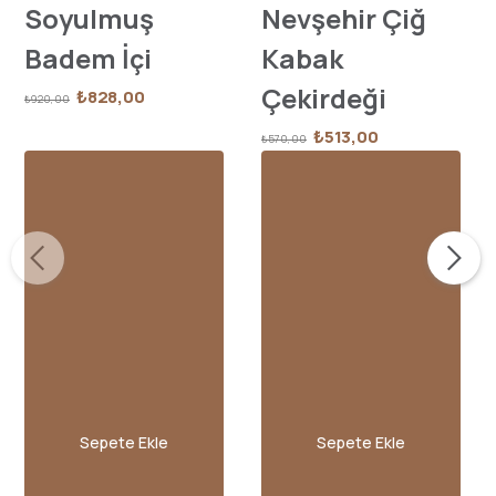
Soyulmuş
Nevşehir Çiğ
Badem İçi
Kabak
Çekirdeği
₺828,00
₺920,00
₺513,00
₺570,00
Sepete Ekle
Sepete Ekle