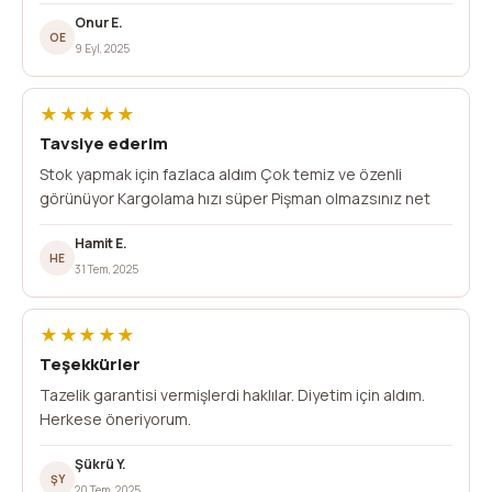
Onur E.
OE
9 Eyl, 2025
★★★★★
Tavsiye ederim
Stok yapmak için fazlaca aldım Çok temiz ve özenli
görünüyor Kargolama hızı süper Pişman olmazsınız net
Hamit E.
HE
31 Tem, 2025
★★★★★
Teşekkürler
Tazelik garantisi vermişlerdi haklılar. Diyetim için aldım.
Herkese öneriyorum.
Şükrü Y.
ŞY
20 Tem, 2025