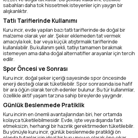
sabahları daha tok hissetmek isteyenler için yaygın bir
alışkanlıktır.
Tatlı Tariflerinde Kullanımı
Kuru incir, evde yapılan bazı tatlı tariflerinde de doğal bir
malzeme olarak yer alır. Şeker eklemeden tat vermek
amacıyla kek, bar veya küçük atıştırmalık tariflerinde
kullanılabilir. Bu kullanım şekli, tatlıyı tamamen bırakmak
istemeyen ama daha doğal alternatifler arayanlar için tercih
edilir.
Spor Öncesi ve Sonrası
Kuru incir, doğal şeker içeriği sayesinde spor öncesinde
enerji desteği olarak tüketilebilir. Spor sonrasında ise hafif
bir ara öğün olarak tercih edenler bulunur. Bu tür kullanımlar,
özellikle aktif yaşam tarzına sahip bireylerde yaygındır.
Günlük Beslenmede Pratiklik
Kuru incirin en önemli avantajlarından biri, her ortamda
kolayca tüketilebilmesidir. Evde, işte veya dışarıda fark
etmeksizin, herhangi bir hazırlık gerektirmeden tüketilebilir.
Bu yönüyle kuru incir, günlük beslenmede pratikliği ön
planda tutanlar için ideal bir kuru meyve olarak öne çıkar.