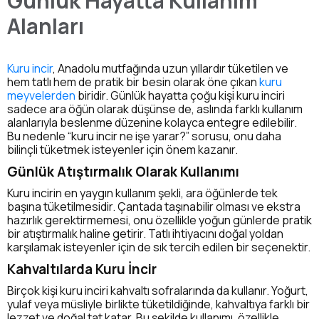
Günlük Hayatta Kullanım
Alanları
Kuru incir
, Anadolu mutfağında uzun yıllardır tüketilen ve
hem tatlı hem de pratik bir besin olarak öne çıkan
kuru
meyvelerden
biridir. Günlük hayatta çoğu kişi kuru inciri
sadece ara öğün olarak düşünse de, aslında farklı kullanım
alanlarıyla beslenme düzenine kolayca entegre edilebilir.
Bu nedenle “kuru incir ne işe yarar?” sorusu, onu daha
bilinçli tüketmek isteyenler için önem kazanır.
Günlük Atıştırmalık Olarak Kullanımı
Kuru incirin en yaygın kullanım şekli, ara öğünlerde tek
başına tüketilmesidir. Çantada taşınabilir olması ve ekstra
hazırlık gerektirmemesi, onu özellikle yoğun günlerde pratik
bir atıştırmalık haline getirir. Tatlı ihtiyacını doğal yoldan
karşılamak isteyenler için de sık tercih edilen bir seçenektir.
Kahvaltılarda Kuru İncir
Birçok kişi kuru inciri kahvaltı sofralarında da kullanır. Yoğurt,
yulaf veya müsliyle birlikte tüketildiğinde, kahvaltıya farklı bir
lezzet ve doğal tat katar. Bu şekilde kullanımı, özellikle