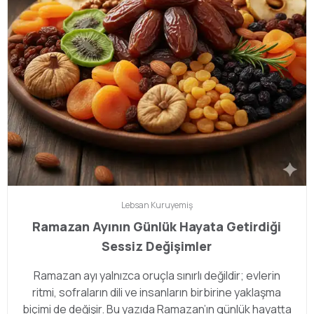
Lebsan
Kuruyemiş
Ramazan Ayının Günlük Hayata Getirdiği
Sessiz Değişimler
Ramazan ayı yalnızca oruçla sınırlı değildir; evlerin
ritmi, sofraların dili ve insanların birbirine yaklaşma
biçimi de değişir. Bu yazıda Ramazan’ın günlük hayatta