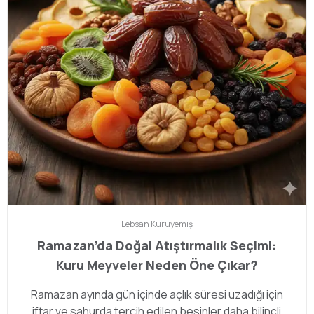
Lebsan
Kuruyemiş
Ramazan’da Doğal Atıştırmalık Seçimi:
Kuru Meyveler Neden Öne Çıkar?
Ramazan ayında gün içinde açlık süresi uzadığı için
iftar ve sahurda tercih edilen besinler daha bilinçli