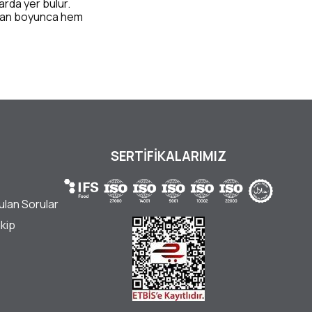
arda yer bulur.
azan boyunca hem
SERTİFİKALARIMIZ
ulan Sorular
akip