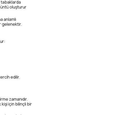
u tabaklarda
örüntü oluşturur
a anlamlı
r gelenektir.
ur:
rcih edilir.
çirme zamanıdır.
 için bilinçli bir