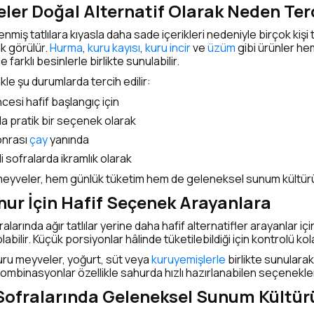
ler Doğal Alternatif Olarak Neden Terc
enmiş tatlılara kıyasla daha sade içerikleri nedeniyle birçok kişi
k görülür.
Hurma
,
kuru kayısı
,
kuru incir
ve
üzüm
gibi ürünler he
e farklı besinlerle birlikte sunulabilir.
le şu durumlarda tercih edilir:
ncesi hafif başlangıç için
a pratik bir seçenek olarak
onrası
çay
yanında
li sofralarda ikramlık olarak
eyveler, hem günlük tüketim hem de geleneksel sunum kültürü 
ahur İçin Hafif Seçenek Arayanlara
ralarında ağır tatlılar yerine daha hafif alternatifler arayanlar i
abilir. Küçük porsiyonlar hâlinde tüketilebildiği için kontrolü kol
uru meyveler, yoğurt, süt veya
kuruyemişlerle
birlikte sunulara
 kombinasyonlar özellikle sahurda hızlı hazırlanabilen seçenekler
ofralarında Geleneksel Sunum Kültür