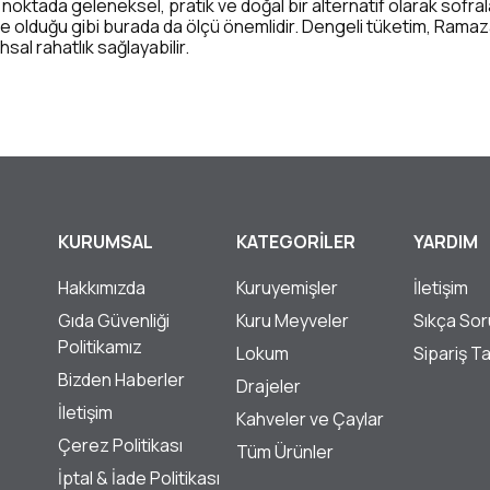
noktada geleneksel, pratik ve doğal bir alternatif olarak sofral
e olduğu gibi burada da ölçü önemlidir. Dengeli tüketim, Ram
hsal rahatlık sağlayabilir.
KURUMSAL
KATEGORİLER
YARDIM
Hakkımızda
Kuruyemişler
İletişim
Gıda Güvenliği
Kuru Meyveler
Sıkça Sor
Politikamız
Lokum
Sipariş T
Bizden Haberler
Drajeler
İletişim
Kahveler ve Çaylar
Çerez Politikası
Tüm Ürünler
İptal & İade Politikası