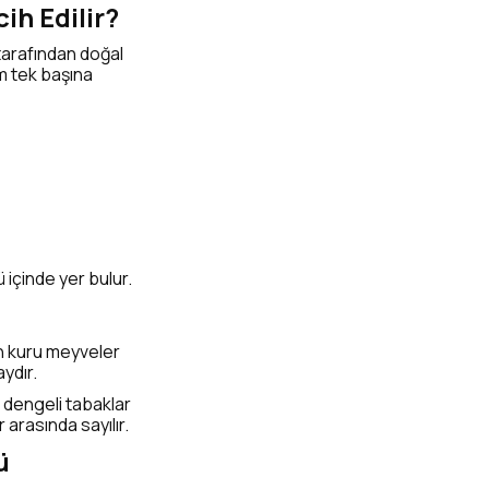
ih Edilir?
 tarafından doğal
m tek başına
içinde yer bulur.
çin kuru meyveler
aydır.
k dengeli tabaklar
 arasında sayılır.
ü