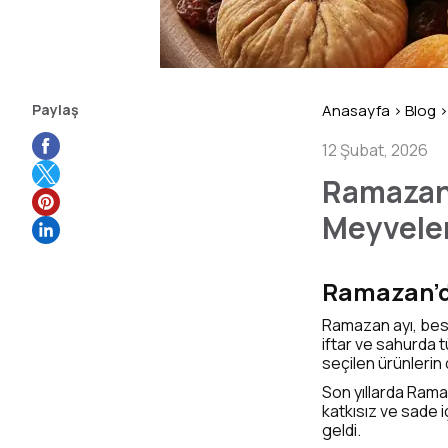
Paylaş
Anasayfa
>
Blog
>
12 Şubat, 2026
Ramazan’
Meyvele
Ramazan’da
Ramazan ayı, bes
iftar ve sahurda 
seçilen ürünlerin d
Son yıllarda Rama
katkısız ve sade i
geldi.