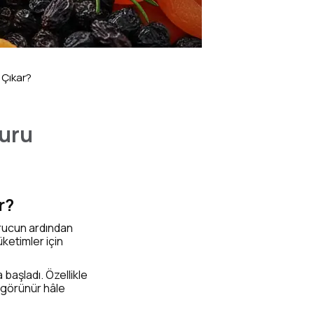
 Çıkar?
Kuru
r?
rucun ardından
ketimler için
başladı. Özellikle
 görünür hâle