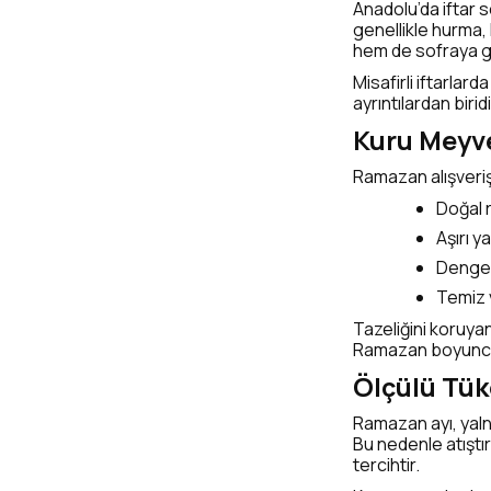
Anadolu’da iftar s
genellikle hurma, 
hem de sofraya g
Misafirli iftarlar
ayrıntılardan biri
Kuru Meyve
Ramazan alışveri
Doğal 
Aşırı 
Dengel
Temiz 
Tazeliğini koruya
Ramazan boyunca ku
Ölçülü Tü
Ramazan ayı, yaln
Bu nedenle atıştır
tercihtir.