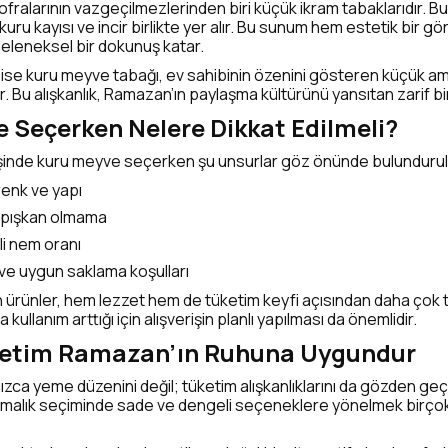
ofralarının vazgeçilmezlerinden biri küçük ikram tabaklarıdır. B
kuru kayısı ve incir birlikte yer alır. Bu sunum hem estetik bir g
eleneksel bir dokunuş katar.
da ise kuru meyve tabağı, ev sahibinin özenini gösteren küçük am
dir. Bu alışkanlık, Ramazan’ın paylaşma kültürünü yansıtan zarif bi
 Seçerken Nelere Dikkat Edilmeli?
şinde kuru meyve seçerken şu unsurlar göz önünde bulundurul
renk ve yapı
yapışkan olmama
i nem oranı
ve uygun saklama koşulları
n ürünler, hem lezzet hem de tüketim keyfi açısından daha çok te
llanım arttığı için alışverişin planlı yapılması da önemlidir.
ketim Ramazan’ın Ruhuna Uygundur
ızca yeme düzenini değil; tüketim alışkanlıklarını da gözden ge
malık seçiminde sade ve dengeli seçeneklere yönelmek birçok kişi