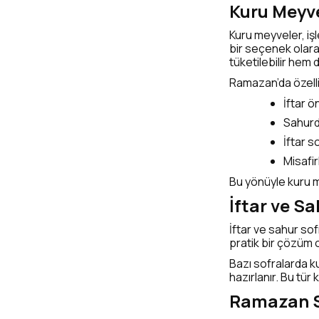
Kuru Meyve
Kuru meyveler, işl
bir seçenek olara
tüketilebilir hem d
Ramazan’da özellik
İftar ö
Sahurd
İftar s
Misafir
Bu yönüyle kuru m
İftar ve S
İftar ve sahur sof
pratik bir çözüm ol
Bazı sofralarda k
hazırlanır. Bu tür
Ramazan S