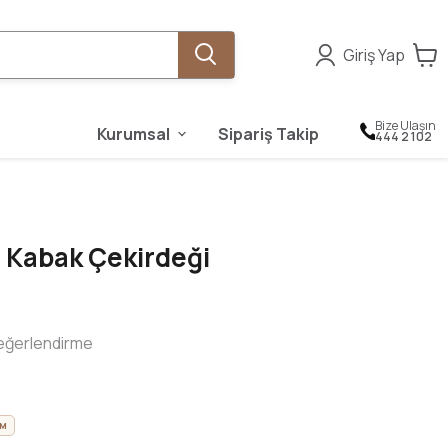
Giriş Yap
Bize Ulaşın
Kurumsal
Sipariş Takip
444 2 102
 Kabak Çekirdeği
eğerlendirme
İM