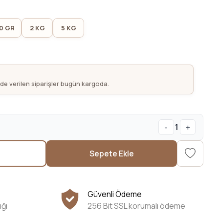
0 GR
2 KG
5 KG
nde verilen siparişler bugün kargoda.
-
+
1
Sepete Ekle
Güvenli Ödeme
ığı
256 Bit SSL korumalı ödeme