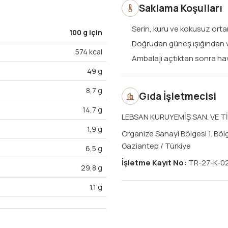
Saklama Koşulları
Serin, kuru ve kokusuz orta
100 g için
Doğrudan güneş ışığından
574 kcal
Ambalajı açtıktan sonra ha
49 g
8,7 g
Gıda İşletmecisi
14,7 g
LEBSAN KURUYEMİŞ SAN. VE TİC
1,9 g
Organize Sanayi Bölgesi 1. Böl
Gaziantep / Türkiye
6,5 g
İşletme Kayıt No:
TR-27-K-0
29,8 g
1,1 g