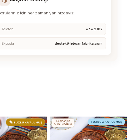
Sorularınız için her zaman yanınızdayız.
Telefon
444 2 102
E-posta
destek@lebsanfabrika.com
İLK SİPARİŞE
İLK
TUZSUZ KAVRULMUŞ
TUZLU KAVRULMUŞ
%10 İNDİRİM
%10