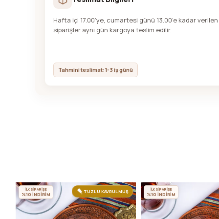
Hafta içi 17.00’ye, cumartesi günü 13.00’e kadar verilen
siparişler aynı gün kargoya teslim edilir.
Tahmini teslimat: 1-3 iş günü
İLK SİPARİŞE
İLK SİPARİŞE
TUZLU KAVRULMUŞ
%10 İNDİRİM
%10 İNDİRİM