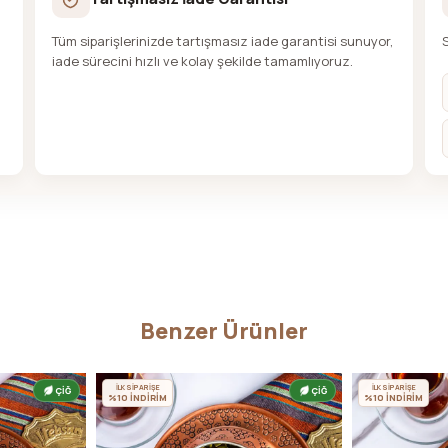
Tüm siparişlerinizde tartışmasız iade garantisi sunuyor,
iade sürecini hızlı ve kolay şekilde tamamlıyoruz.
Benzer Ürünler
İLK SİPARİŞE
İLK SİPARİŞE
ÇİĞ
ÇİĞ
%10 İNDİRİM
%10 İNDİRİM