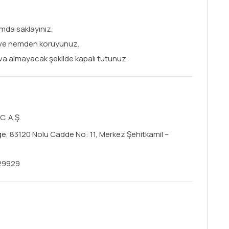
mda saklayınız.
 ve nemden koruyunuz.
va almayacak şekilde kapalı tutunuz.
. A.Ş.
ge, 83120 Nolu Cadde No: 11, Merkez Şehitkamil –
29929