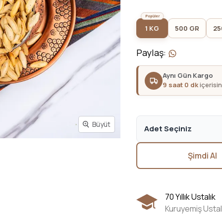
1 KG
500 GR
25
Paylaş
:
Aynı Gün Kargo
9 saat 0 dk
içerisi
Büyüt
Adet Seçiniz
Şimdi Al
70 Yıllık Ustalık
Kuruyemiş Ustal