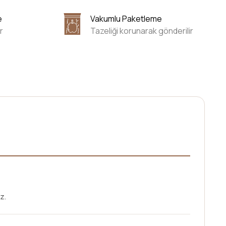
e
Vakumlu Paketleme
r
Tazeliği korunarak gönderilir
z.