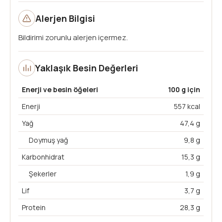
Alerjen Bilgisi
Bildirimi zorunlu alerjen içermez.
Yaklaşık Besin Değerleri
Enerji ve besin öğeleri
100 g için
Enerji
557 kcal
Yağ
47,4 g
Doymuş yağ
9,8 g
Karbonhidrat
15,3 g
Şekerler
1,9 g
Lif
3,7 g
Protein
28,3 g