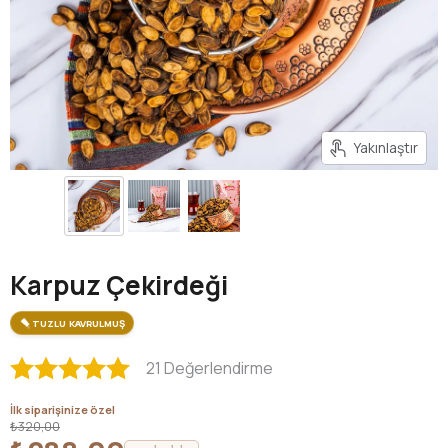
Yakınlaştır
Karpuz Çekirdeği
TUZLU KAVRULMUŞ
21 Değerlendirme
İlk siparişinize özel
₺320,00