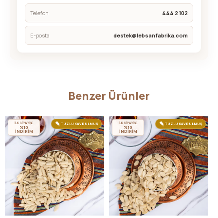
Telefon
444 2 102
E-posta
destek@lebsanfabrika.com
Benzer Ürünler
İLK SİPARİŞE
İLK SİPARİŞE
TUZLU KAVRULMUŞ
TUZLU KAVRULMUŞ
%10
%10
İNDİRİM
İNDİRİM