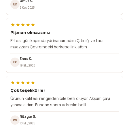
Umut K.
UK
5 Kas, 2025
★★★★★
Pişman olmazsınız
Ertesi gün kapımdaydı inanamadım Çıtırlığı ve tadı
muazzam Çevremdeki herkese link attım
Enes K.
EK
19 Eki, 2025
★★★★★
Çok teşekkürler
Ürünün kalitesi renginden bile belli oluyor. Akşam çayı
yanına aldım. Bundan sonra adresim belli.
Rüzgar S.
RS
10 Eki, 2025