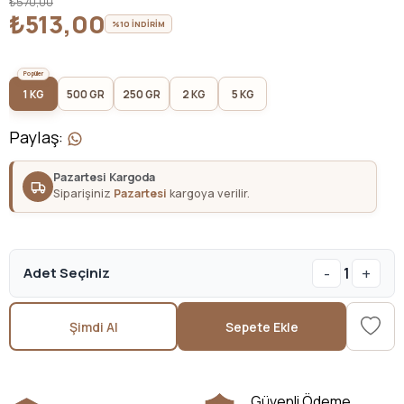
₺570,00
₺513,00
%10 İNDİRİM
1 KG
500 GR
250 GR
2 KG
5 KG
Paylaş
:
Pazartesi Kargoda
Siparişiniz
Pazartesi
kargoya verilir.
-
+
Adet Seçiniz
1
Şimdi Al
Sepete Ekle
Güvenli Ödeme