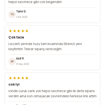
hepsi secmece gibi cok begendim
Tahir D.
TD
1 Ara, 2025
★★★★★
Çok taze
Lezzeti yerinde tuzu tam kıvamında Sitenizi yeni
keşfettim Tekrar sipariş vereceğim
Akif P.
AP
13 Kas, 2025
★★★★★
cok iyi
icinde curuk carik yok hepsi secmece gibi ilk defa siparis
verdim ama son olmayacak cevremdeki herkese link attim