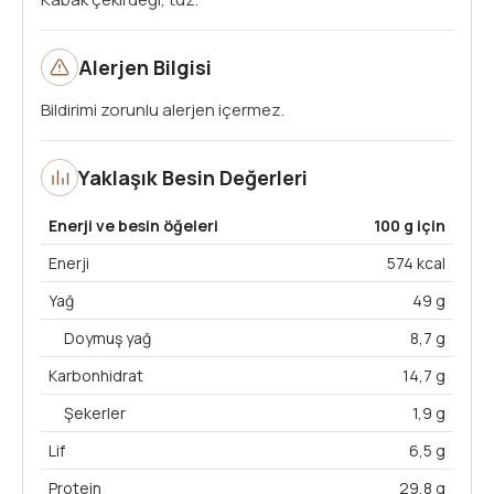
Alerjen Bilgisi
Bildirimi zorunlu alerjen içermez.
Yaklaşık Besin Değerleri
Enerji ve besin öğeleri
100 g için
Enerji
574 kcal
Yağ
49 g
Doymuş yağ
8,7 g
Karbonhidrat
14,7 g
Şekerler
1,9 g
Lif
6,5 g
Protein
29,8 g